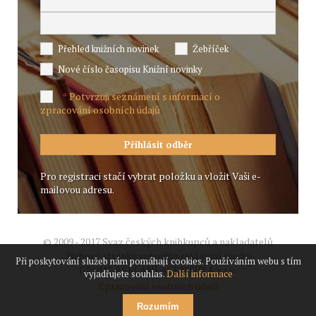
Přehled knižních novinek
Žebříček
Nové číslo časopisu Knižní novinky
Potvrzuji seznámení s informací o
*
zpracování osobních údajů
Pro registraci stačí vybrat položku a vložit Vaši e-
mailovou adresu.
© 2009 - 2017 Svaz českých knihkupců a nakladatelů
Webové stránky vytvořilo reklamní studio
Při poskytování služeb nám pomáhají cookies. Používáním webu s tím
JIROUT REKLANÍ AGENTURA s.r.o.
vyjadřujete souhlas.
Další informace
Zpracování osobních údajů
Rozumím