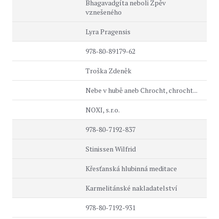
Bhagavadgíta neboli Zpěv
vznešeného
Lyra Pragensis
978-80-89179-62
Troška Zdeněk
Nebe v hubě aneb Chrocht, chrocht...
NOXI, s.r.o.
978-80-7192-837
Stinissen Wilfrid
Křesťanská hlubinná meditace
Karmelitánské nakladatelství
978-80-7192-931