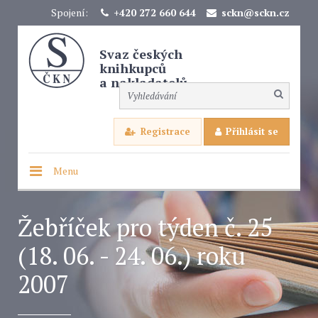
Spojení:
+420 272 660 644
sckn@sckn.cz
Svaz českých
knihkupců
a nakladatelů
Registrace
Přihlásit se
Menu
Žebříček pro týden č. 25
(18. 06. - 24. 06.) roku
2007