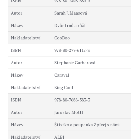
978-80-7498-683-3
Sarah J. Maasová
Dvůr trnů a růží
CooBoo
978-80-277-6112-8
Stephanie Garberová
Caraval
King Cool
978-80-7688-383-3
Jaroslav Mottl
Štístko a poupenka Zpívej s námi
ALBI