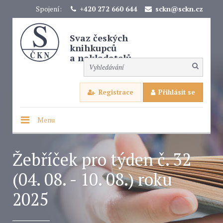
Spojení:
+420 272 660 644
sckn@sckn.cz
Svaz českých
knihkupců
a nakladatelů
Registrace
Přihlásit se
Menu
Žebříček pro týden č. 32
(04. 08. - 10. 08.) roku
2025