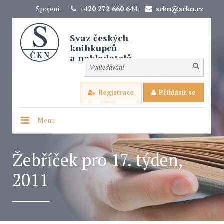
Spojení:
+420 272 660 644
sckn@sckn.cz
Svaz českých
knihkupců
a nakladatelů
Registrace
Přihlásit se
Menu
Žebříček pro 17. týden,
2011