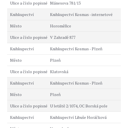
Mánesova 781/13
Knihkupectví Kosmas - internetové
Horoměřice
V Zahradě 877
Knihkupectví Kosmas - Plzeň
Plzeň
Klatovská
Knihkupectví Kosmas - Plzeň
Plzeň
U letiště 2/1074, OC Borská pole
Knihkupectví Libuše Horáčková