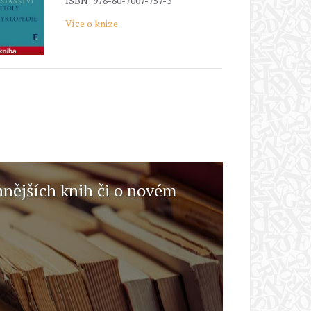
ISBN: 978-80-7007-757-3
Více o knize
anějších knih či o novém