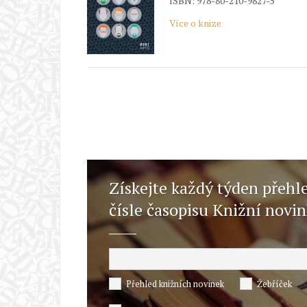
ISBN: 978-80-210-9827-5
Více o knize
Získejte každý týden přehl
čísle časopisu Knižní novi
Přehled knižních novinek
Žebříček