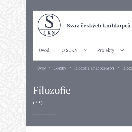
Svaz českých knihkupců 
Úvod
O SČKN
Projekty
Úvod
E-knihy
Filozofie a náboženství
Filoz
Filozofie
(73)