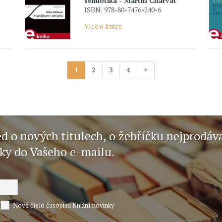
sémiotika - Martin Charvát
ISBN: 978-80-7476-240-6
Více o knize
1
2
3
4
>
ed o nových titulech, o žebříčku nejprodáv
nky do Vašeho e-mailu.
Nové číslo časopisu Knižní novinky