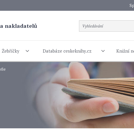
Sp
a nakladatelů
Žebříčky
Databáze ceskeknihy.cz
Knižní n
ofie