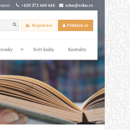
ojení:
+420 272 660 644
sckn@sckn.cz
Registrace
Přihlásit se
ovinky
Svět knihy
Kontakty