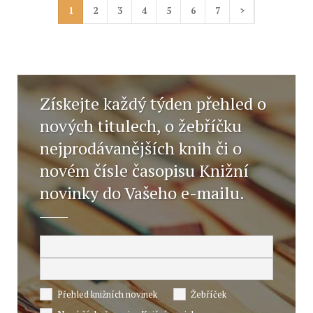
1
2
3
4
5
6
7
>
Získejte každý týden přehled o
nových titulech, o žebříčku
nejprodávanějších knih či o
novém čísle časopisu Knižní
novinky do Vašeho e-mailu.
Přehled knižních novinek
Žebříček