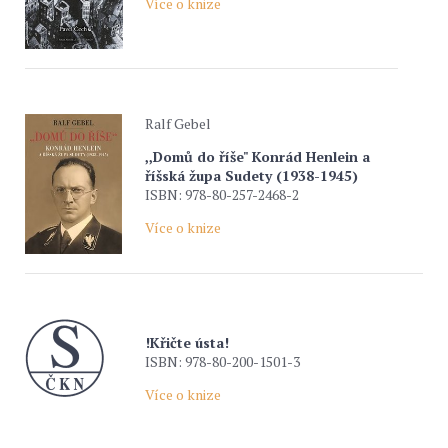
Více o knize
Ralf Gebel
,,Domů do říše" Konrád Henlein a
říšská župa Sudety (1938-1945)
ISBN: 978-80-257-2468-2
Více o knize
!Křičte ústa!
ISBN: 978-80-200-1501-3
Více o knize