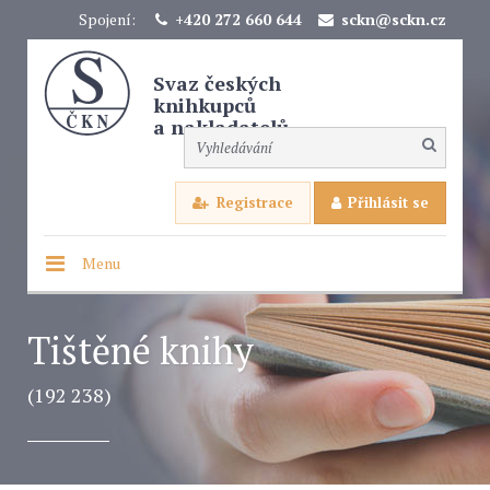
Spojení:
+420 272 660 644
sckn@sckn.cz
Svaz českých
knihkupců
a nakladatelů
Registrace
Přihlásit se
Menu
Tištěné knihy
(192 238)