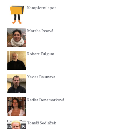
Kompletní spot
Martha Issová
Robert Fulgum
Xavier Baumaxa
Radka Denemarková
Tomáš Sedláček