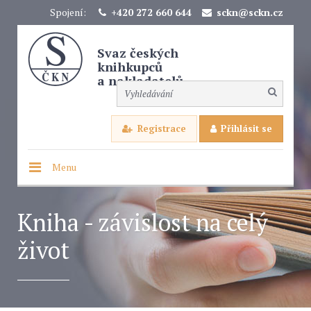
Spojení:
+420 272 660 644
sckn@sckn.cz
Svaz českých
knihkupců
a nakladatelů
Registrace
Přihlásit se
Menu
Kniha - závislost na celý
život