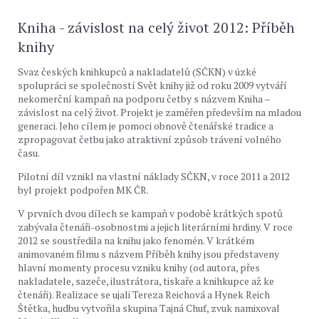
Kniha - závislost na celý život 2012: Příběh
knihy
Svaz českých knihkupců a nakladatelů (SČKN) v úzké
spolupráci se společností Svět knihy již od roku 2009 vytváří
nekomerční kampaň na podporu četby s názvem Kniha –
závislost na celý život. Projekt je zaměřen především na mladou
generaci. Jeho cílem je pomoci obnově čtenářské tradice a
zpropagovat četbu jako atraktivní způsob trávení volného
času.
Pilotní díl vznikl na vlastní náklady SČKN, v roce 2011 a 2012
byl projekt podpořen MK ČR.
V prvních dvou dílech se kampaň v podobě krátkých spotů
zabývala čtenáři-osobnostmi a jejich literárními hrdiny. V roce
2012 se soustředila na knihu jako fenomén. V krátkém
animovaném filmu s názvem Příběh knihy jsou představeny
hlavní momenty procesu vzniku knihy (od autora, přes
nakladatele, sazeče, ilustrátora, tiskaře a knihkupce až ke
čtenáři). Realizace se ujali Tereza Reichová a Hynek Reich
Štětka, hudbu vytvořila skupina Tajná Chuť, zvuk namixoval