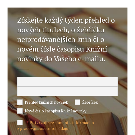
Získejte každý týden přehled o
nových titulech, o žebříčku
nejprodávanějších knih či o
novém čísle časopisu Knižní
novinky do Vašeho e-mailu.
Přehled knižních novinek
Žebříček
Nové číslo časopisu Knižní novinky
Potvrzuji seznámení s informací o
*
zpracování osobních údajů