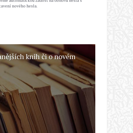
leme automatickou žádost na obnovu hesla s
avení nového hesla.
anějších knih či o novém