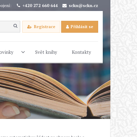
ojení:
+420 272 660 644
sckn@sckn.cz
Registrace
Přihlásit se
ovinky
Svět knihy
Kontakty