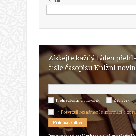
E-mail
Získejte každý týden přehl
čísle časopisu Knižní novi
Přehled knižních novinek
Žebříček
Potvrzuji seznámení s informací o zpr
*
Pro registraci stačí vybrat položku a vložit Va