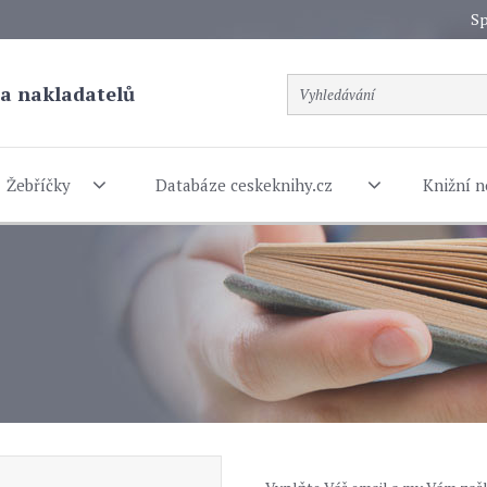
Sp
a nakladatelů
Žebříčky
Databáze ceskeknihy.cz
Knižní n