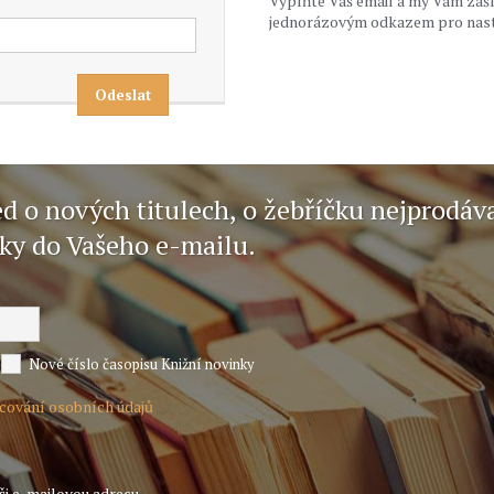
Vyplňte Váš email a my Vám zaš
jednorázovým odkazem pro nast
ed o nových titulech, o žebříčku nejprodáv
nky do Vašeho e-mailu.
Nové číslo časopisu Knižní novinky
acování osobních údajů
ši e-mailovou adresu.