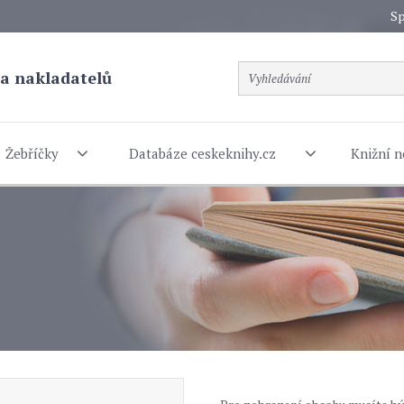
Sp
a nakladatelů
Žebříčky
Databáze ceskeknihy.cz
Knižní n