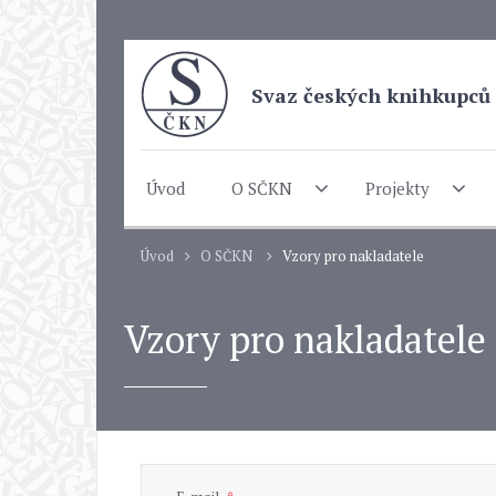
Svaz českých knihkupců 
Úvod
O SČKN
Projekty
Úvod
O SČKN
Vzory pro nakladatele
Vzory pro nakladatele