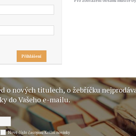
Pro zobrazení obsahu musíte bý
ed o nových titulech, o žebříčku nejprodáv
nky do Vašeho e-mailu.
Nové číslo časopisu Knižní novinky