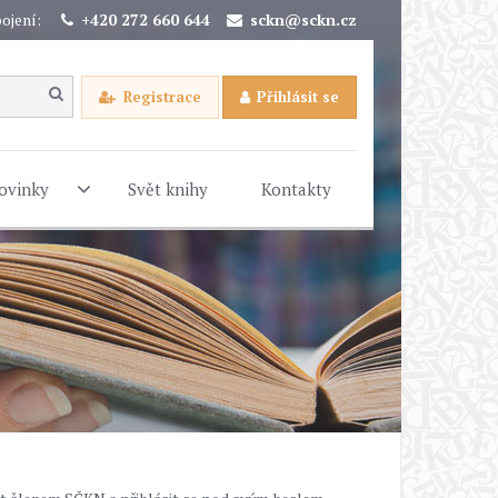
ojení:
+420 272 660 644
sckn@sckn.cz
Registrace
Přihlásit se
ovinky
Svět knihy
Kontakty