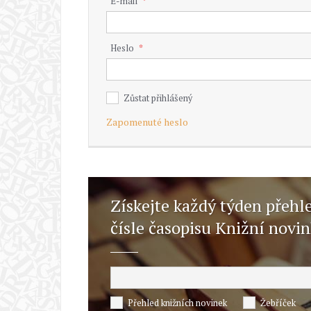
E-mail
Heslo
Zůstat přihlášený
Zapomenuté heslo
Získejte každý týden přehl
čísle časopisu Knižní novi
Přehled knižních novinek
Žebříček