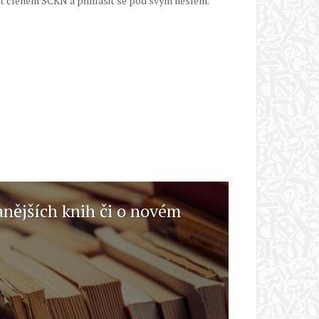
t členem SČKN a přihlásit se pod svým heslem.
anějších knih či o novém