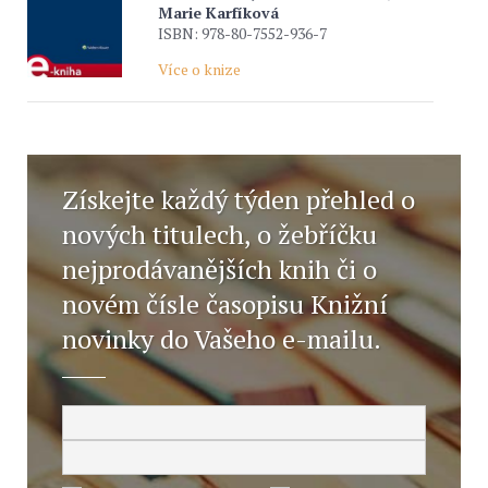
Marie Karfíková
ISBN: 978-80-7552-936-7
Více o knize
Získejte každý týden přehled o
nových titulech, o žebříčku
nejprodávanějších knih či o
novém čísle časopisu Knižní
novinky do Vašeho e-mailu.