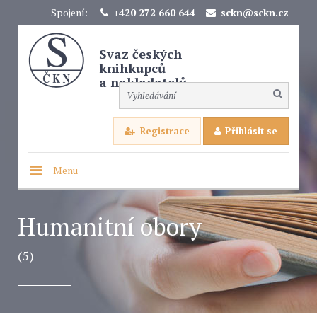
Spojení:
+420 272 660 644
sckn@sckn.cz
Svaz českých
knihkupců
a nakladatelů
Registrace
Přihlásit se
Menu
Humanitní obory
(5)