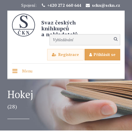
Spojení:
+420 272 660 644
sckn@sckn.cz
Svaz českých
knihkupců
a nakladatelů
Registrace
Přihlásit se
Menu
Hokej
(28)