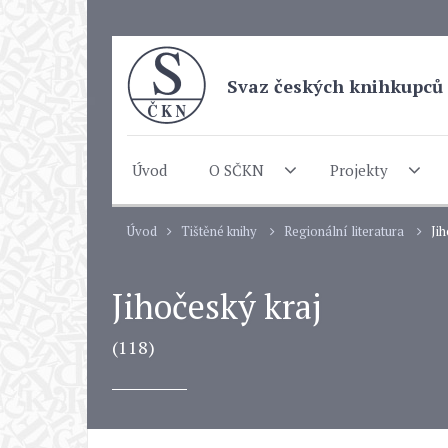
Svaz českých knihkupců 
Úvod
O SČKN
Projekty
Úvod
Tištěné knihy
Regionální literatura
Jih
Jihočeský kraj
(118)