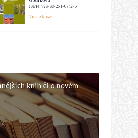
Obůrková
ISBN: 978-80-251-0742-3
Více o knize
anějších knih či o novém