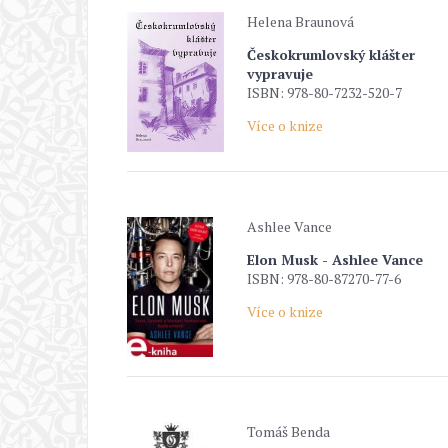
Helena Braunová
Českokrumlovský klášter
vypravuje
ISBN: 978-80-7232-520-7
Více o knize
Ashlee Vance
Elon Musk - Ashlee Vance
ISBN: 978-80-87270-77-6
Více o knize
Tomáš Benda