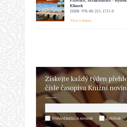
Písecko, Strakonicko - Hynek
Klimek
ISBN: 978-80-251-1717-0
Více o knize
Získejte každý týden přehl
čísle časopisu Knižní novi
Přehled knižních novinek
Žebříček