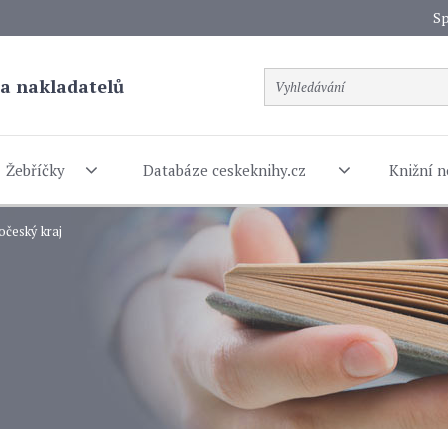
Sp
a nakladatelů
Žebříčky
Databáze ceskeknihy.cz
Knižní n
očeský kraj