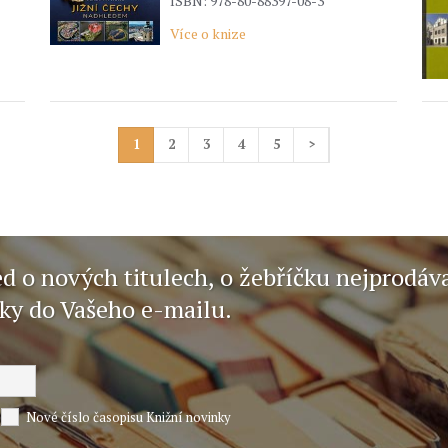
ISBN: 978-80-88397-08-3
Více o knize
1
2
3
4
5
>
ed o nových titulech, o žebříčku nejprodáv
nky do Vašeho e-mailu.
Nové číslo časopisu Knižní novinky