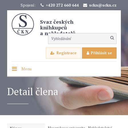
Spojení:
+420 272 660 644
sckn@sckn.cz
Svaz českých
knihkupců
a nakladatelů
Registrace
Přihlásit se
Menu
Detail člena