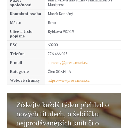
Masarykova univerzita - Nakladatelství
Název
Munipress
společnosti
Kontaktní osoba
Marek Konečný
Město
Brno
Ulice a číslo
Rybkova 987/19
popisné
PSČ
60200
Telefon
776 466 025
E-mail
konecny@press.muni.cz
Kategorie
Člen SČKN - A
Webové stránky
https://www.press.muni.cz
Získejte každý týden přehled o
nových titulech, o žebříčku
nejprodávanějších knih či o