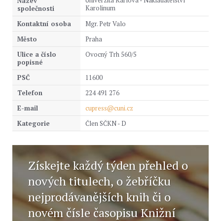
Univerzita Karlova - Nakladatelství
Název
Karolinum
společnosti
Kontaktní osoba
Mgr. Petr Valo
Město
Praha
Ulice a číslo
Ovocný Trh 560/5
popisné
PSČ
11600
Telefon
224 491 276
E-mail
cupress@cuni.cz
Kategorie
Člen SČKN - D
Získejte každý týden přehled o
nových titulech, o žebříčku
nejprodávanějších knih či o
novém čísle časopisu Knižní