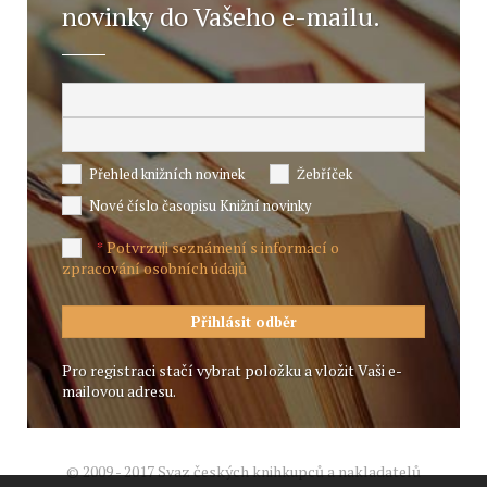
novinky do Vašeho e-mailu.
Přehled knižních novinek
Žebříček
Nové číslo časopisu Knižní novinky
Potvrzuji seznámení s informací o
*
zpracování osobních údajů
Pro registraci stačí vybrat položku a vložit Vaši e-
mailovou adresu.
© 2009 - 2017 Svaz českých knihkupců a nakladatelů