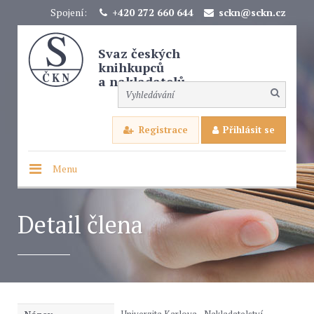
Spojení:
+420 272 660 644
sckn@sckn.cz
Svaz českých
knihkupců
a nakladatelů
Registrace
Přihlásit se
Menu
Detail člena