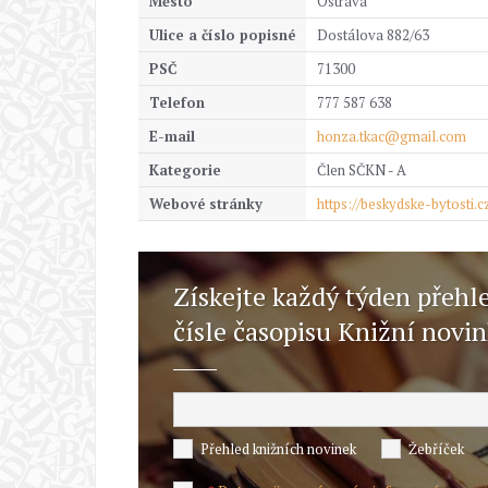
Město
Ostrava
Ulice a číslo popisné
Dostálova 882/63
PSČ
71300
Telefon
777 587 638
E-mail
honza.tkac@gmail.com
Kategorie
Člen SČKN - A
Webové stránky
https://beskydske-bytosti.c
Získejte každý týden přehl
čísle časopisu Knižní novi
Přehled knižních novinek
Žebříček