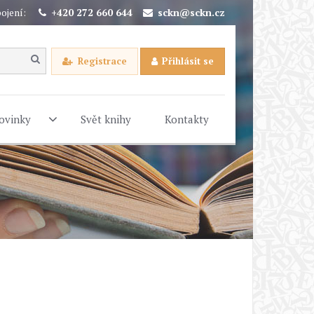
ojení:
+420 272 660 644
sckn@sckn.cz
Registrace
Přihlásit se
ovinky
Svět knihy
Kontakty