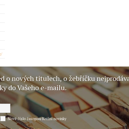
z/
ed o nových titulech, o žebříčku nejprodáv
nky do Vašeho e-mailu.
Nové číslo časopisu Knižní novinky