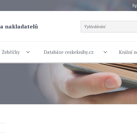
Sp
a nakladatelů
Žebříčky
Databáze ceskeknihy.cz
Knižní n