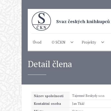
Svaz českých knihkupců 
Úvod
O SČKN
Projekty
Detail člena
Tajemné Beskydy s.r.o.
Název společnosti
Kontaktní osoba
Jan Tkáč