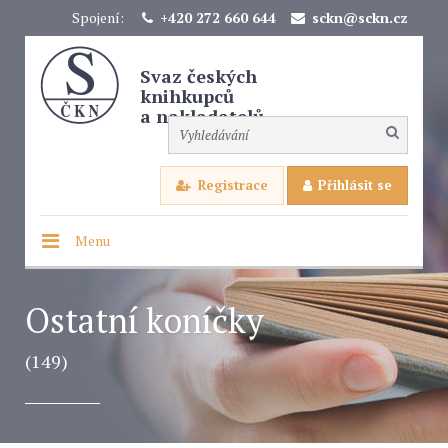
Spojení:
+420 272 660 644
sckn@sckn.cz
Svaz českých
knihkupců
a nakladatelů
Registrace
Přihlásit se
Menu
Ostatní koníčky
(149)