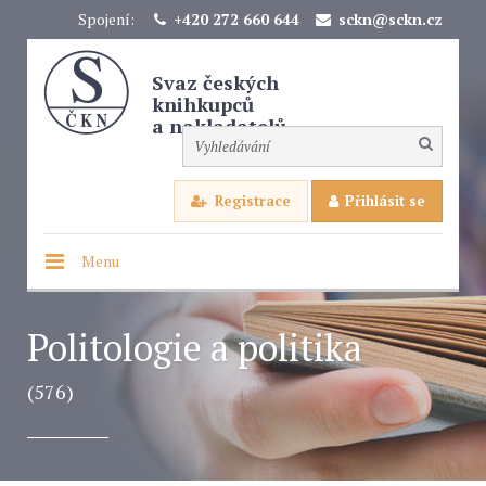
Spojení:
+420 272 660 644
sckn@sckn.cz
Svaz českých
knihkupců
a nakladatelů
Registrace
Přihlásit se
Menu
Politologie a politika
(576)