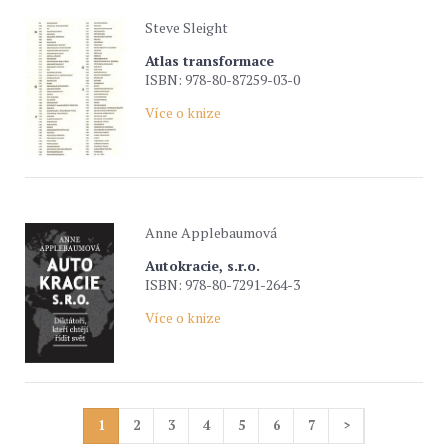
Steve Sleight
Atlas transformace
ISBN: 978-80-87259-03-0
Více o knize
Anne Applebaumová
Autokracie, s.r.o.
ISBN: 978-80-7291-264-3
Více o knize
1
2
3
4
5
6
7
>