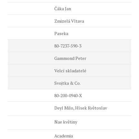
Čáka Jan
Zmizelá Vltava
Paseka
80-7237-590-3
Gammond Peter
Velcí skladatelé
Svojtka & Co.
80-200-0940-X
Deyl Milo, Hísek Květoslav
Nae květiny
Academia