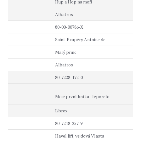
Hup a Hop na moři
Albatros
80-00-00786-X
Saint-Exupéry Antoine de
Malý princ
Albatros
80-7228-172-0
Moje první kníka - leporelo
Librex
80-7218-257-9
Havel Jiří, vejdová Vlasta