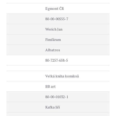
Egmont ČR
80-00-00555-7
Werich Jan
Fimfárum
Albatros
80-7257-658-5
Velká kniha komiksů
BB art
80-00-01032-1
Kafka Jiří