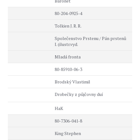
Baronet
80-204-0925-4
Tolkien J. R. R.
Společenstvo Prstenu / Pán prstenů
I. (ilustr.vyd.
Mladá fronta
80-85910-06-3
Brodský Vlastimil
Drobečky z půjčovny duí
HaK
80-7306-041-8
King Stephen