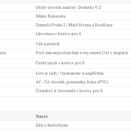
Ottův slovník naučný - Dodatky V/2
Dějiny Rakouska
Zmizelá Praha 2 / Malá Strana a Hradčany
Literatura v kostce pro S
Věk katedrál
bara
Proč mui neposlouchají a eny neumí číst v mapách
Český jazyk v kostce pro S
Léto je tady / Opakujeme si angličtinu
AČ - ČA slovník, gramatika, fráze (PVC)
Čítanka I. k Literatuře v kostce pro S
Název
Děti z Bullerbynu