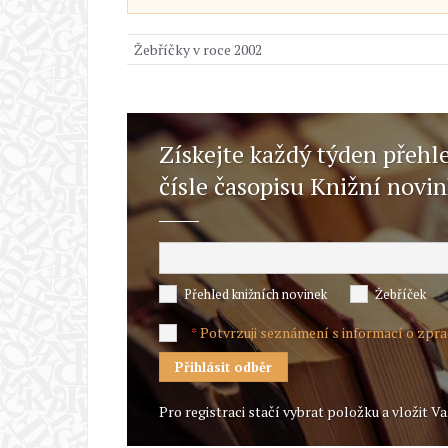
Žebříčky v roce 2002
Získejte každý týden přehl
čísle časopisu Knižní novi
Přehled knižních novinek
Žebříček
Potvrzuji seznámení s informací o zpr
*
Pro registraci stačí vybrat položku a vložit Va