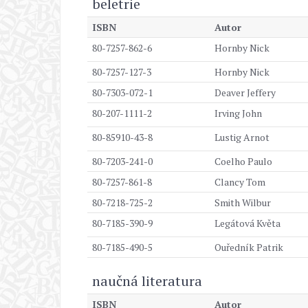
beletrie
ISBN
Autor
80-7257-862-6
Hornby Nick
80-7257-127-3
Hornby Nick
80-7303-072-1
Deaver Jeffery
80-207-1111-2
Irving John
80-85910-43-8
Lustig Arnot
80-7203-241-0
Coelho Paulo
80-7257-861-8
Clancy Tom
80-7218-725-2
Smith Wilbur
80-7185-390-9
Legátová Květa
80-7185-490-5
Ouředník Patrik
naučná literatura
ISBN
Autor