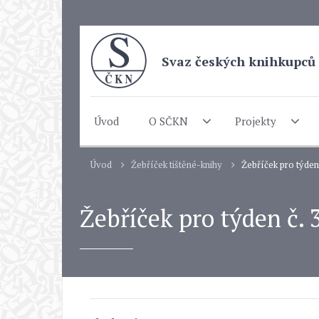
Svaz českých knihkupců 
Úvod
O SČKN
Projekty
Úvod
Žebříček tištěné-knihy
Žebříček pro týden č
Žebříček pro týden č. 3