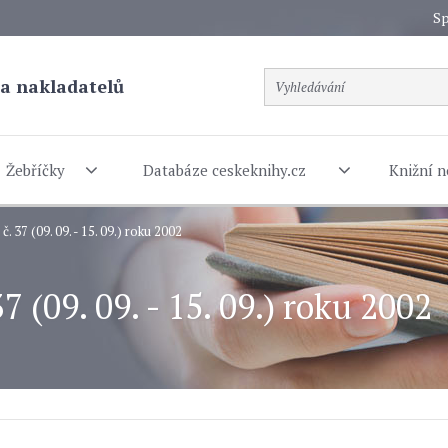
Sp
a nakladatelů
Žebříčky
Databáze ceskeknihy.cz
Knižní n
. 37 (09. 09. - 15. 09.) roku 2002
7 (09. 09. - 15. 09.) roku 2002