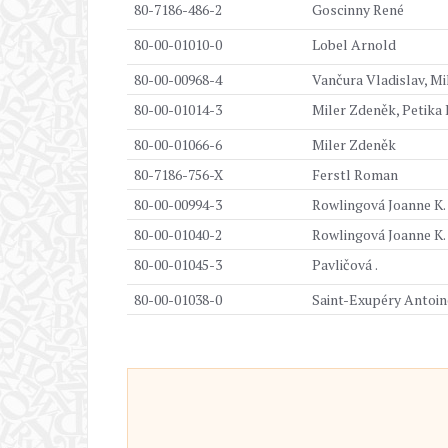
80-7186-486-2
Goscinny René
80-00-01010-0
Lobel Arnold
80-00-00968-4
Vančura Vladislav, Mi
80-00-01014-3
Miler Zdeněk, Petika
80-00-01066-6
Miler Zdeněk
80-7186-756-X
Ferstl Roman
80-00-00994-3
Rowlingová Joanne K.
80-00-01040-2
Rowlingová Joanne K.
80-00-01045-3
Pavličová .
80-00-01038-0
Saint-Exupéry Antoin