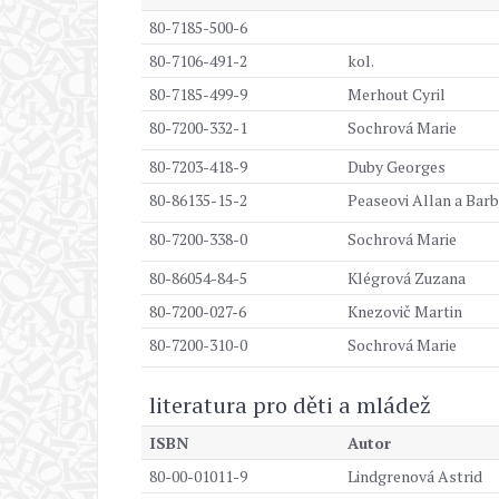
80-7185-500-6
80-7106-491-2
kol.
80-7185-499-9
Merhout Cyril
80-7200-332-1
Sochrová Marie
80-7203-418-9
Duby Georges
80-86135-15-2
Peaseovi Allan a Bar
80-7200-338-0
Sochrová Marie
80-86054-84-5
Klégrová Zuzana
80-7200-027-6
Knezovič Martin
80-7200-310-0
Sochrová Marie
literatura pro děti a mládež
ISBN
Autor
80-00-01011-9
Lindgrenová Astrid