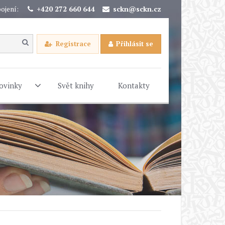
ojení:
+420 272 660 644
sckn@sckn.cz
Registrace
Přihlásit se
ovinky
Svět knihy
Kontakty