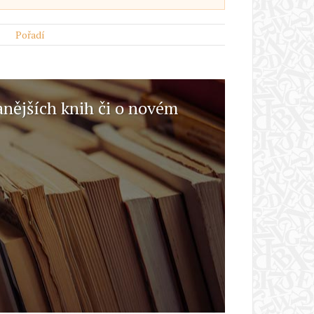
Pořadí
anějších knih či o novém