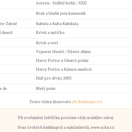
Asterix - Sídlitě bohů / XXII.
Kvak a bluňk jsou kamarádi
ler Zdeně
Kubula a Kuba Kubikula
 Eduard
Krtek a autíčko
Krtek a orel
Vzpurní Husité / Děsivé dějiny
Harry Potter a Ohnivý pohár
Harry Potter a Kámen mudrců
Diář pro dívky 2003
e de
Malý princ
Tento týden hlasovalo
(0) Knihkupectví
Při zveřejnění žebříčku prosíme vždy uvádějte zdroj:
Svaz českých knihkupců a nakladatelů, www.sckn.cz