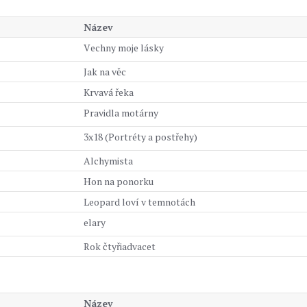
Název
Vechny moje lásky
Jak na věc
Krvavá řeka
Pravidla motárny
3x18 (Portréty a postřehy)
Alchymista
Hon na ponorku
Leopard loví v temnotách
elary
Rok čtyřiadvacet
Název