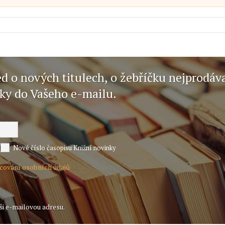
ed o nových titulech, o žebříčku nejprodáv
nky do Vašeho e-mailu.
Nové číslo časopisu Knižní novinky
acování osobních údajů
ši e-mailovou adresu.