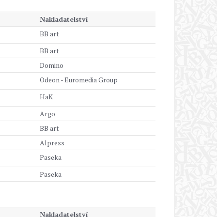
Nakladatelství
BB art
BB art
Domino
Odeon - Euromedia Group
HaK
Argo
BB art
Alpress
Paseka
Paseka
Nakladatelství