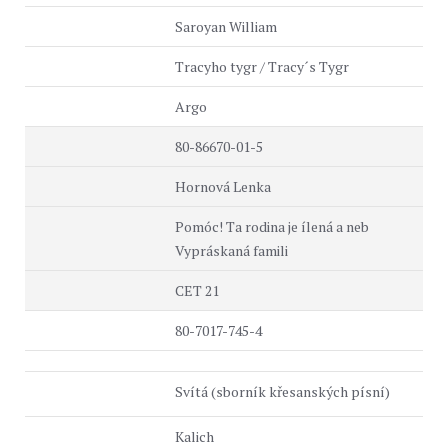
Saroyan William
Tracyho tygr / Tracy´s Tygr
Argo
80-86670-01-5
Hornová Lenka
Pomóc! Ta rodina je ílená a neb
Vypráskaná famili
CET 21
80-7017-745-4
Svítá (sborník křesanských písní)
Kalich