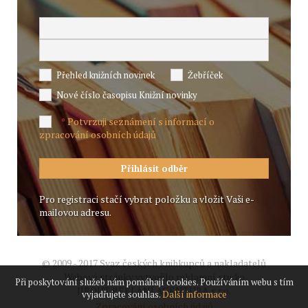
Přehled knižních novinek
Žebříček
Nové číslo časopisu Knižní novinky
Potvrzuji seznámení s informací o
*
zpracování osobních údajů
Pro registraci stačí vybrat položku a vložit Vaši e-
mailovou adresu.
© 2009 - 2017 Svaz českých knihkupců a nakladatelů
Webové stránky vytvořilo reklamní studio
Při poskytování služeb nám pomáhají cookies. Používáním webu s tím
JIROUT REKLANÍ AGENTURA s.r.o.
vyjadřujete souhlas.
Další informace
Zpracování osobních údajů