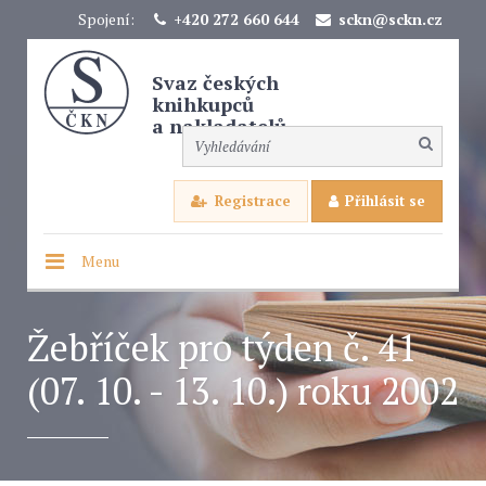
Spojení:
+420 272 660 644
sckn@sckn.cz
Svaz českých
knihkupců
a nakladatelů
Registrace
Přihlásit se
Menu
Žebříček pro týden č. 41
(07. 10. - 13. 10.) roku 2002