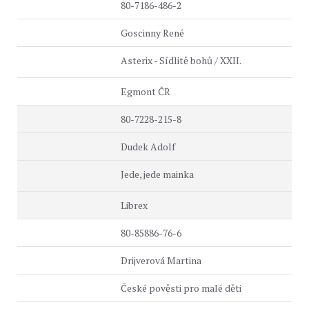
80-7186-486-2
Goscinny René
Asterix - Sídlitě bohů / XXII.
Egmont ČR
80-7228-215-8
Dudek Adolf
Jede, jede mainka
Librex
80-85886-76-6
Drijverová Martina
České pověsti pro malé děti