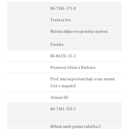
80-7185-171-X
Tretera Ivo
Nástin dějin evropského mylení
Paseka
80-86135-15-2
Peaseovi Allan a Barbara
Proč mui neposlouchají a eny neumí
číst v mapách
Alman Jiří
80-7181-763-5
Mňam aneb prima vařečka 2