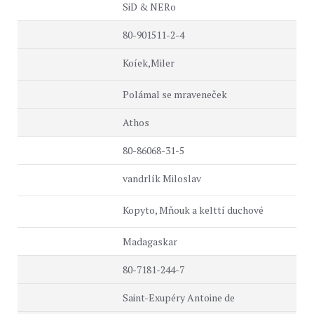
SiD & NERo
80-901511-2-4
Koíek,Miler
Polámal se mraveneček
Athos
80-86068-31-5
vandrlík Miloslav
Kopyto, Mňouk a kelttí duchové
Madagaskar
80-7181-244-7
Saint-Exupéry Antoine de