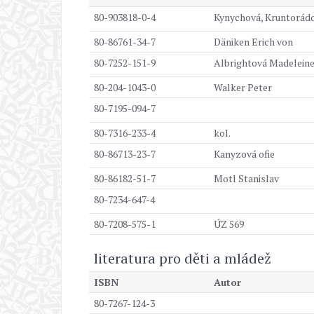
80-903818-0-4
Kynychová, Kruntorád
80-86761-34-7
Däniken Erich von
80-7252-151-9
Albrightová Madelein
80-204-1043-0
Walker Peter
80-7195-094-7
80-7316-233-4
kol.
80-86713-23-7
Kanyzová ofie
80-86182-51-7
Motl Stanislav
80-7234-647-4
80-7208-575-1
ÚZ 569
literatura pro děti a mládež
ISBN
Autor
80-7267-124-3