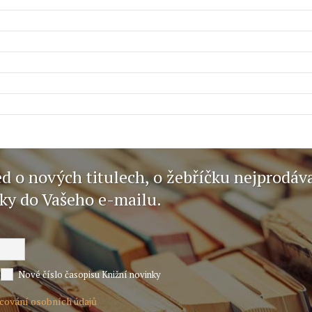
ed o nových titulech, o žebříčku nejprodáv
nky do Vašeho e-mailu.
Nové číslo časopisu Knižní novinky
acování osobních údajů