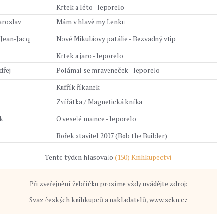
Krtek a léto - leporelo
aroslav
Mám v hlavě my Lenku
Jean-Jacq
Nové Mikuláovy patálie - Bezvadný vtip
Krtek a jaro - leporelo
dřej
Polámal se mraveneček - leporelo
Kufřík říkanek
Zvířátka / Magnetická kníka
ěk
O veselé maince - leporelo
Bořek stavitel 2007 (Bob the Builder)
Tento týden hlasovalo
(150) Knihkupectví
Při zveřejnění žebříčku prosíme vždy uvádějte zdroj:
Svaz českých knihkupců a nakladatelů, www.sckn.cz