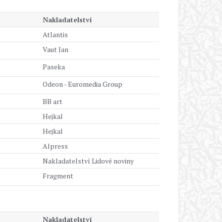
Nakladatelství
Atlantis
Vaut Jan
Paseka
Odeon - Euromedia Group
BB art
Hejkal
Hejkal
Alpress
Nakladatelství Lidové noviny
Fragment
Nakladatelství