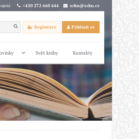
ojení:
+420 272 660 644
sckn@sckn.cz
Registrace
Přihlásit se
ovinky
Svět knihy
Kontakty