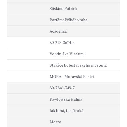
Süskind Patrick
Parfém: Příběh vraha
Academia
80-243-2674-4
Vondruška Vlastimil
Strážce boleslavského mysteria
MOBA - Moravská Bastei
80-7246-349-7
Pawlowská Halina
Jak blbá, tak široká
Motto