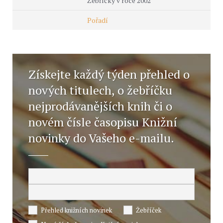
Žebříčky v roce 2002
Pořadí
Získejte každý týden přehled o
nových titulech, o žebříčku
nejprodávanějších knih či o
novém čísle časopisu Knižní
novinky do Vašeho e-mailu.
Přehled knižních novinek
Žebříček