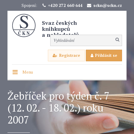
Spojení:
+420 272 660 644
sckn@sckn.cz
Svaz českých
knihkupců
a nakladatelů
Registrace
Přihlásit se
Menu
Žebříček pro týden č. 7
(12. 02. - 18. 02.) roku
2007