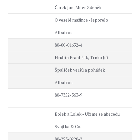
Čarek Jan, Miler Zdeněk
O veselé mašince - leporelo
Albatros
80-00-01652-4
Hrubín František, Trnka Jiří
Špalíček veršů a pohádek
Albatros
80-7352-363-9
Bolek a Lolek - Učíme se abecedu
Svojtka & Co.
80-253-0220-2