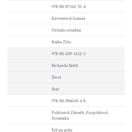
978-80-87162-35-4
Kavennová Joanna
Ostuda ostudná
Kniha Zlín
978-80-249-1612-5
Richards Keith
Život
Ikar
978-80-904610-4-8
Pohlreich Zdeněk, Pospíšilová
Dominika
Šéf na grilu