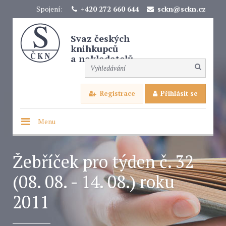
Spojení:
+420 272 660 644
sckn@sckn.cz
Svaz českých
knihkupců
a nakladatelů
Registrace
Přihlásit se
Menu
Žebříček pro týden č. 32
(08. 08. - 14. 08.) roku
2011