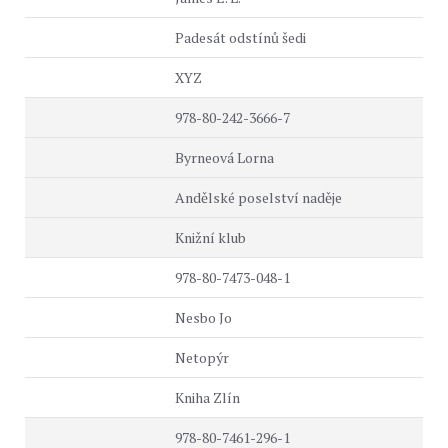
Padesát odstínů šedi
XYZ
978-80-242-3666-7
Byrneová Lorna
Andělské poselství naděje
Knižní klub
978-80-7473-048-1
Nesbo Jo
Netopýr
Kniha Zlín
978-80-7461-296-1