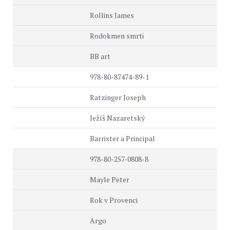
Rollins James
Rodokmen smrti
BB art
978-80-87474-89-1
Ratzinger Joseph
Ježíš Nazaretský
Barrister a Principal
978-80-257-0808-8
Mayle Peter
Rok v Provenci
Argo