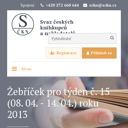
Spojení:
+420 272 660 644
sckn@sckn.cz
Svaz českých
knihkupců
a nakladatelů
Registrace
Přihlásit se
Menu
Žebříček pro týden č. 15
(08. 04. - 14. 04.) roku
2013