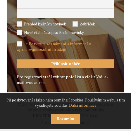
Přehled knižních novinek
Žebříček
Nové číslo časopisu Knižní novinky
Potvrzuji seznámení s informací o
*
zpracování osobních údajů
Pro registraci stačí vybrat položku a vložit Vaši e-
mailovou adresu.
Při poskytování služeb nám pomáhají cookies. Používáním webu s tím
© 2009 - 2017 Svaz českých knihkupců a nakladatelů
vyjadřujete souhlas.
Další informace
Webové stránky vytvořilo reklamní studio
JIROUT REKLANÍ AGENTURA s.r.o.
Rozumím
Zpracování osobních údajů