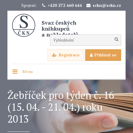
Spojení:
+420 272 660 644
sckn@sckn.cz
Svaz českých
knihkupců
a nakladatelů
Registrace
Přihlásit se
Menu
Žebříček pro týden č. 16
(15. 04. - 21. 04.) roku
2013