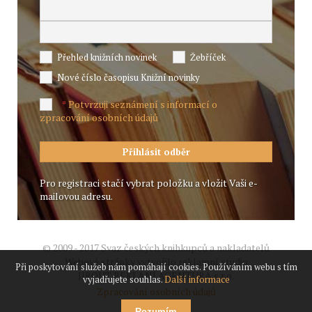
Přehled knižních novinek
Žebříček
Nové číslo časopisu Knižní novinky
Potvrzuji seznámení s informací o
*
zpracování osobních údajů
Pro registraci stačí vybrat položku a vložit Vaši e-
mailovou adresu.
© 2009 - 2017 Svaz českých knihkupců a nakladatelů
Webové stránky vytvořilo reklamní studio
Při poskytování služeb nám pomáhají cookies. Používáním webu s tím
JIROUT REKLANÍ AGENTURA s.r.o.
vyjadřujete souhlas.
Další informace
Zpracování osobních údajů
Rozumím