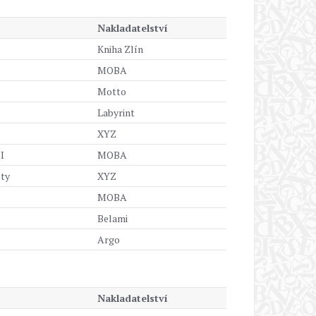
Nakladatelství
Kniha Zlín
MOBA
Motto
Labyrint
XYZ
I
MOBA
ty
XYZ
MOBA
Belami
Argo
Nakladatelství