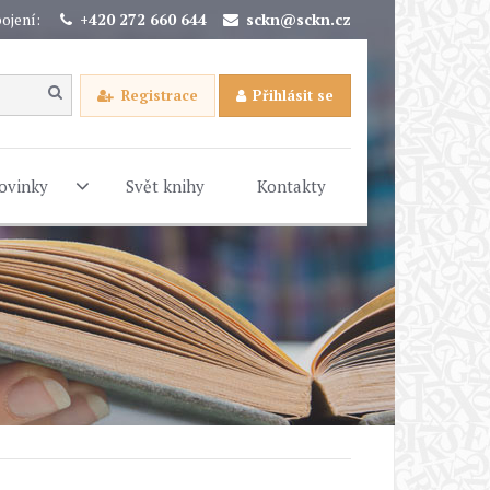
ojení:
+420 272 660 644
sckn@sckn.cz
Registrace
Přihlásit se
ovinky
Svět knihy
Kontakty