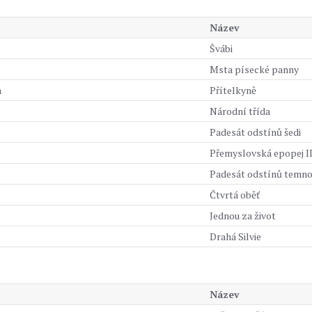
Název
Švábi
Msta písecké panny
a
Přítelkyně
Národní třída
Padesát odstínů šedi
Přemyslovská epopej II
Padesát odstínů temno
Čtvrtá oběť
Jednou za život
Drahá Silvie
Název