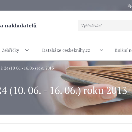
Sp
a nakladatelů
Žebříčky
Databáze ceskeknihy.cz
Knižní n
. 24 (10. 06. - 16. 06.) roku 2013
4 (10. 06. - 16. 06.) roku 2013