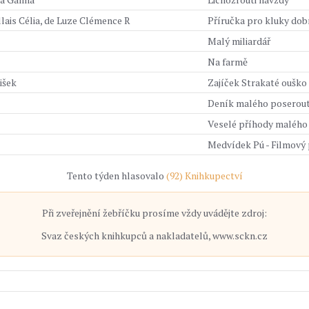
lais Célia, de Luze Clémence R
Příručka pro kluky do
Malý miliardář
Na farmě
išek
Zajíček Strakaté ouško
Deník malého poserout
Veselé příhody malého
Medvídek Pú - Filmový
Tento týden hlasovalo
(92) Knihkupectví
Při zveřejnění žebříčku prosíme vždy uvádějte zdroj:
Svaz českých knihkupců a nakladatelů, www.sckn.cz