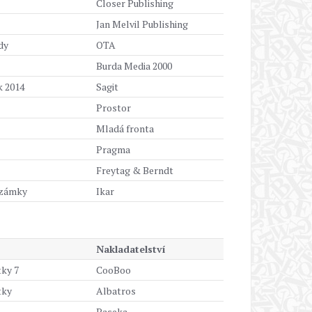
Closer Publishing
Jan Melvil Publishing
dy
OTA
Burda Media 2000
 2014
Sagit
Prostor
Mladá fronta
Pragma
Freytag & Berndt
a zámky
Ikar
Nakladatelství
ky 7
CooBoo
tky
Albatros
Paseka