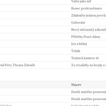
Vařte jako šéf
Konec prokrastinace
Zhubněte jednou provž
Grilování
Nový občanský zákoník
Příběhy Staré dámy
Jez a běhej
Trhák
Toulavá kamera 16
vid Petr, Thoma Zdeněk
Za strašidly na hrady 
Název
Deník malého poserout
Deník malého poserou
á Galina
Lichožrouti navždy