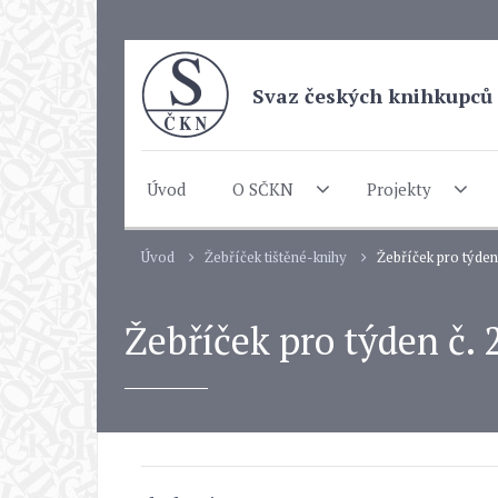
Svaz českých knihkupců 
Úvod
O SČKN
Projekty
Úvod
Žebříček tištěné-knihy
Žebříček pro týden č
Žebříček pro týden č. 2