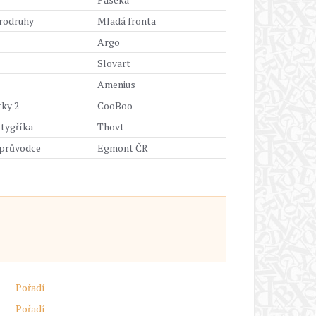
brodruhy
Mladá fronta
Argo
Slovart
Amenius
ky 2
CooBoo
 tygříka
Thovt
 průvodce
Egmont ČR
Pořadí
Pořadí