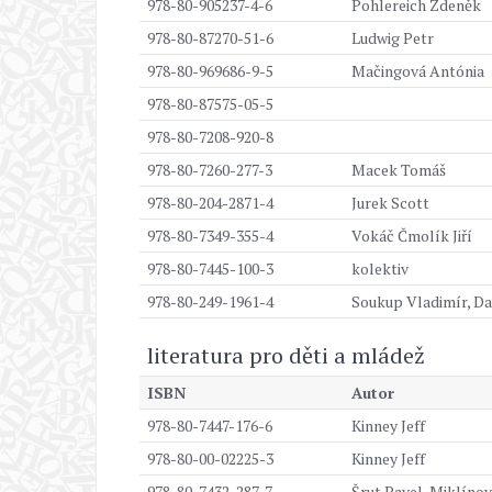
978-80-905237-4-6
Pohlereich Zdeněk
978-80-87270-51-6
Ludwig Petr
978-80-969686-9-5
Mačingová Antónia
978-80-87575-05-5
978-80-7208-920-8
978-80-7260-277-3
Macek Tomáš
978-80-204-2871-4
Jurek Scott
978-80-7349-355-4
Vokáč Čmolík Jiří
978-80-7445-100-3
kolektiv
978-80-249-1961-4
Soukup Vladimír, Da
literatura pro děti a mládež
ISBN
Autor
978-80-7447-176-6
Kinney Jeff
978-80-00-02225-3
Kinney Jeff
978-80-7432-287-7
Šrut Pavel, Miklínov