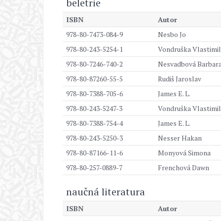
beletrie
ISBN
Autor
978-80-7473-084-9
Nesbo Jo
978-80-243-5254-1
Vondruška Vlastimil
978-80-7246-740-2
Nesvadbová Barbar
978-80-87260-55-5
Rudiš Jaroslav
978-80-7388-705-6
James E. L.
978-80-243-5247-3
Vondruška Vlastimil
978-80-7388-754-4
James E. L.
978-80-243-5250-3
Nesser Hakan
978-80-87166-11-6
Monyová Simona
978-80-257-0889-7
Frenchová Dawn
naučná literatura
ISBN
Autor