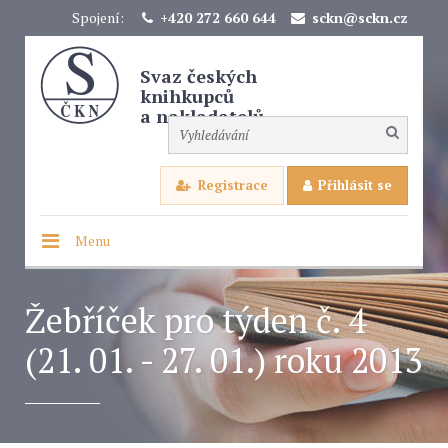
Spojení:
+420 272 660 644
sckn@sckn.cz
Svaz českých
knihkupců
a nakladatelů
Registrace
Přihlásit se
Menu
Žebříček pro týden č. 4
(21. 01. - 27. 01.) roku 2013