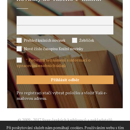
Přehled knižních novinek
Žebříček
Nové číslo časopisu Knižní novinky
Potvrzuji seznámení s informací o
*
zpracování osobních údajů
Pro registraci stačí vybrat položku a vložit Vaši e-
mailovou adresu.
© 2009 - 2017 Svaz českých knihkupců a nakladatelů
Webové stránky vytvořilo reklamní studio
Při poskytování služeb nám pomáhají cookies. Používáním webu s tím