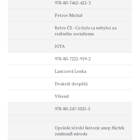
978-80-7462-422-3
Petrov Michal
Retro ČS - Co bylo (a nebylo) za
reálného socialismu
JOTA
978-80-7222-919-2
Lanczová Lenka
Dvakrát dospělá
Víkend
978-80-247-5025-5
Opráski sčeskí historje anep fšichňi
zmikunďi národa