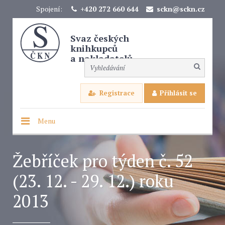
Spojení:
+420 272 660 644
sckn@sckn.cz
Svaz českých
knihkupců
a nakladatelů
Registrace
Přihlásit se
Menu
Žebříček pro týden č. 52
(23. 12. - 29. 12.) roku
2013