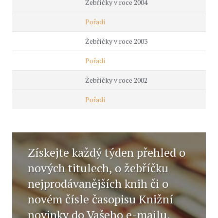
Žebříčky v roce 2004
Pořadí
Žebříčky v roce 2003
Pořadí
Žebříčky v roce 2002
Pořadí
Získejte každý týden přehled o
nových titulech, o žebříčku
nejprodávanějších knih či o
novém čísle časopisu Knižní
novinky do Vašeho e-mailu.