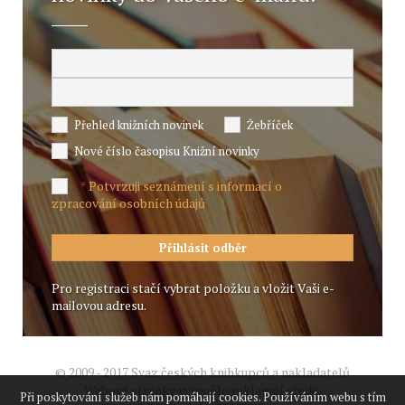
Přehled knižních novinek
Žebříček
Nové číslo časopisu Knižní novinky
Potvrzuji seznámení s informací o
*
zpracování osobních údajů
Pro registraci stačí vybrat položku a vložit Vaši e-
mailovou adresu.
© 2009 - 2017 Svaz českých knihkupců a nakladatelů
Webové stránky vytvořilo reklamní studio
Při poskytování služeb nám pomáhají cookies. Používáním webu s tím