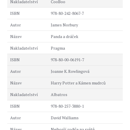
CooBoo
978-80-242-8067-7
James Norbury
Panda a dráček
Pragma
978-80-00-06191-7
Joanne K. Rowlingová
Harry Potter a Kámen mudrců
Albatros
978-80-257-3880-1
David Walliams
Nejhorší rodiče na světě