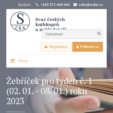
Spojení:
+420 272 660 644
sckn@sckn.cz
Svaz českých
knihkupců
a nakladatelů
Registrace
Přihlásit se
Menu
Žebříček pro týden č. 1
(02. 01. - 08. 01.) roku
2023