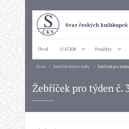
Svaz českých knihkupců 
Úvod
O SČKN
Projekty
Úvod
Žebříček tištěné-knihy
Žebříček pro týden č
Žebříček pro týden č. 3