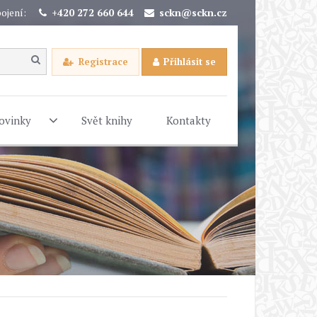
ojení:
+420 272 660 644
sckn@sckn.cz
Registrace
Přihlásit se
ovinky
Svět knihy
Kontakty