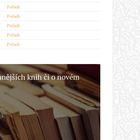
Pořadí
Pořadí
Pořadí
Pořadí
Pořadí
anějších knih či o novém