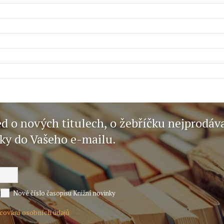
ed o nových titulech, o žebříčku nejprodáv
nky do Vašeho e-mailu.
Nové číslo časopisu Knižní novinky
acování osobních údajů