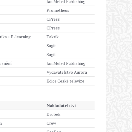
Jan Melvil Publishing
Prometheus
CPress
CPress
ika + E-learning
Taktik
Sagit
Sagit
a snění
Jan Melvil Publishing
Vydavateľstvo Aurora
Edice České televize
Nakladatelství
Drobek
n
Crew
CooBoo