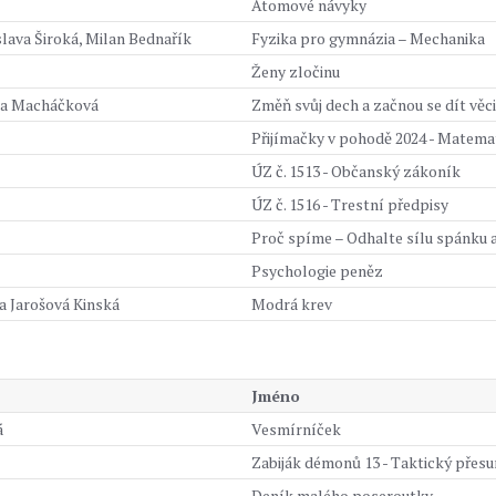
Atomové návyky
lava Široká, Milan Bednařík
Fyzika pro gymnázia – Mechanika
Ženy zločinu
tra Macháčková
Změň svůj dech a začnou se dít věci
Přijímačky v pohodě 2024 - Matemat
ÚZ č. 1513 - Občanský zákoník
ÚZ č. 1516 - Trestní předpisy
Proč spíme – Odhalte sílu spánku 
Psychologie peněz
a Jarošová Kinská
Modrá krev
Jméno
á
Vesmírníček
Zabiják démonů 13 - Taktický přesu
Deník malého poseroutky