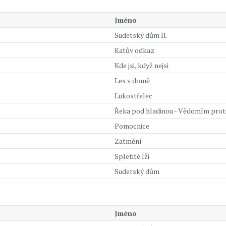
Jméno
Sudetský dům II.
Katův odkaz
Kde jsi, když nejsi
Les v domě
Lukostřelec
Řeka pod hladinou - Vědomím proti
Pomocnice
Zatmění
Spletité lži
Sudetský dům
Jméno