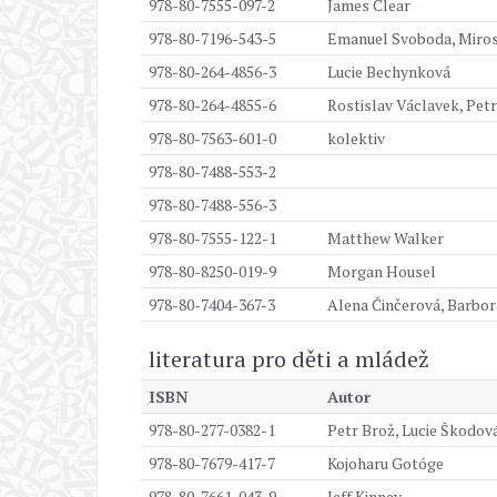
978-80-7555-097-2
James Clear
978-80-7196-543-5
Emanuel Svoboda, Miros
978-80-264-4856-3
Lucie Bechynková
978-80-264-4855-6
Rostislav Václavek, Pe
978-80-7563-601-0
kolektiv
978-80-7488-553-2
978-80-7488-556-3
978-80-7555-122-1
Matthew Walker
978-80-8250-019-9
Morgan Housel
978-80-7404-367-3
Alena Činčerová, Barbor
literatura pro děti a mládež
ISBN
Autor
978-80-277-0382-1
Petr Brož, Lucie Škodov
978-80-7679-417-7
Kojoharu Gotóge
978-80-7661-043-9
Jeff Kinney