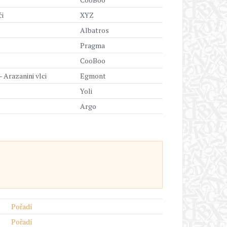
či
XYZ
Albatros
Pragma
CooBoo
 Arazanini vlci
Egmont
Yoli
Argo
Pořadí
Pořadí