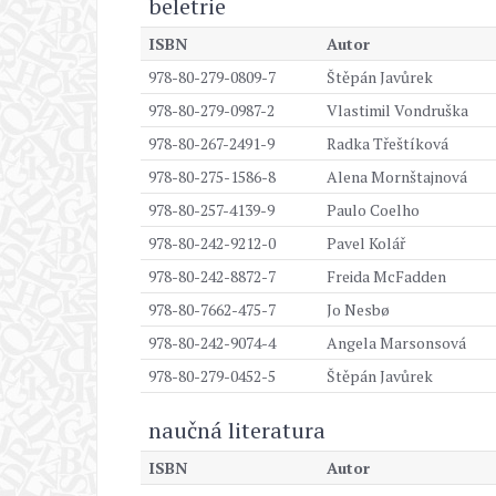
beletrie
ISBN
Autor
978-80-279-0809-7
Štěpán Javůrek
978-80-279-0987-2
Vlastimil Vondruška
978-80-267-2491-9
Radka Třeštíková
978-80-275-1586-8
Alena Mornštajnová
978-80-257-4139-9
Paulo Coelho
978-80-242-9212-0
Pavel Kolář
978-80-242-8872-7
Freida McFadden
978-80-7662-475-7
Jo Nesbø
978-80-242-9074-4
Angela Marsonsová
978-80-279-0452-5
Štěpán Javůrek
naučná literatura
ISBN
Autor