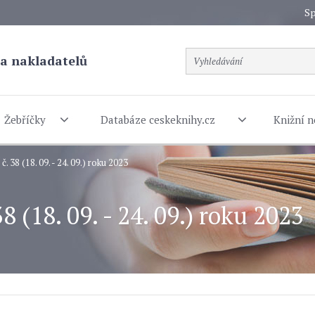
Sp
a nakladatelů
Žebříčky
Databáze ceskeknihy.cz
Knižní n
. 38 (18. 09. - 24. 09.) roku 2023
8 (18. 09. - 24. 09.) roku 2023