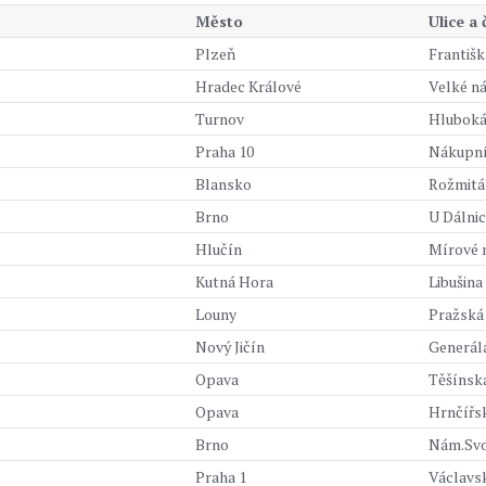
Město
Ulice a
Plzeň
Františk
Hradec Králové
Velké ná
Turnov
Hluboká
Praha 10
Nákupní
Blansko
Rožmitá
Brno
U Dálnic
Hlučín
Mírové 
Kutná Hora
Libušina
Louny
Pražská
Nový Jičín
Generála
Opava
Těšínsk
Opava
Hrnčířs
Brno
Nám.Svo
Praha 1
Václavs