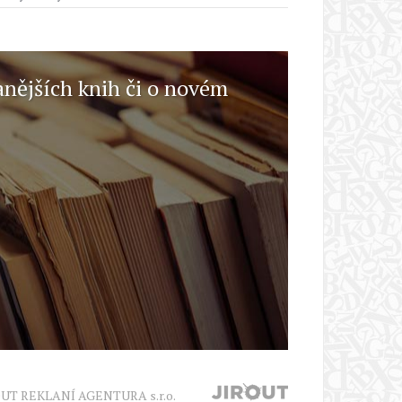
anějších knih či o novém
OUT REKLANÍ AGENTURA s.r.o.