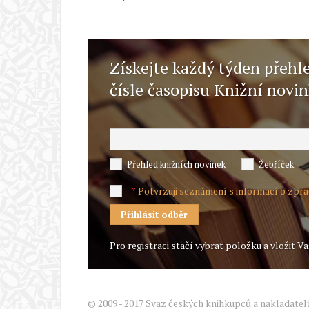
Získejte každý týden přehl
čísle časopisu Knižní novi
Přehled knižních novinek
Žebříček
Potvrzuji seznámení s informací o zpr
*
Pro registraci stačí vybrat položku a vložit Va
© 2009 - 2017 Svaz českých knihkupců a nakladatel