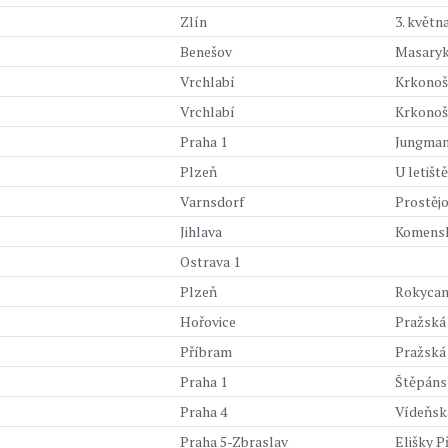
Zlín
3. květn
Benešov
Masaryk
Vrchlabí
Krkonoš
Vrchlabí
Krkonoš
Praha 1
Jungmann
Plzeň
U letišt
Varnsdorf
Prostěj
Jihlava
Komensk
Ostrava 1
Plzeň
Rokycan
Hořovice
Pražská
Příbram
Pražská
Praha 1
Štěpáns
Praha 4
Vídeňsk
Praha 5-Zbraslav
Elišky 