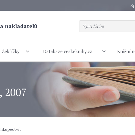
Sp
a nakladatelů
Žebříčky
Databáze ceskeknihy.cz
Knižní n
, 2007
ihkupectví: