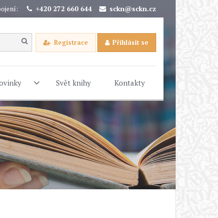
ojení:
+420 272 660 644
sckn@sckn.cz
Registrace
Přihlásit se
ovinky
Svět knihy
Kontakty