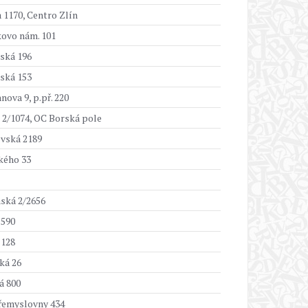
a 1170, Centro Zlín
ovo nám. 101
ská 196
ská 153
ova 9, p.př. 220
ě 2/1074, OC Borská pole
ovská 2189
ého 33
ská 2/2656
 590
 128
ká 26
á 800
Přemyslovny 434