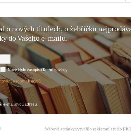
ed o nových titulech, o žebříčku nejprodáv
nky do Vašeho e-mailu.
Nové číslo časopisu Knižní novinky
acování osobních údajů
ši e-mailovou adresu.
ů
Webové stránky vytvořilo reklamní studio
JIR