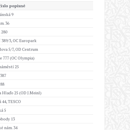
 číslo popisné
ánská 9
m. 36
 280
 389/3, OC Europark
lova 5/7, OD Centrum
e 777 (OC Olympia)
náměstí 25
 387
 88
 Hlaďo 25 (OD J.Meinl)
á 44, TESCO
ká 5
body 13
ké nám. 34