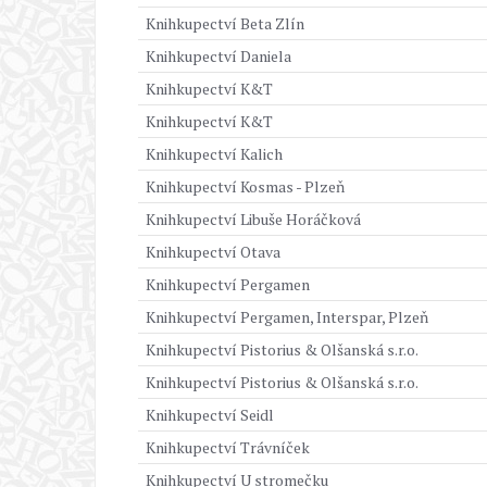
Knihkupectví Beta Zlín
Knihkupectví Daniela
Knihkupectví K&T
Knihkupectví K&T
Knihkupectví Kalich
Knihkupectví Kosmas - Plzeň
Knihkupectví Libuše Horáčková
Knihkupectví Otava
Knihkupectví Pergamen
Knihkupectví Pergamen, Interspar, Plzeň
Knihkupectví Pistorius & Olšanská s.r.o.
Knihkupectví Pistorius & Olšanská s.r.o.
Knihkupectví Seidl
Knihkupectví Trávníček
Knihkupectví U stromečku