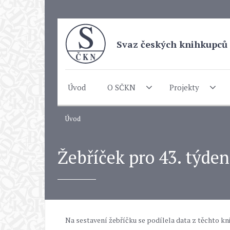
Svaz českých knihkupců 
Úvod
O SČKN
Projekty
Úvod
Žebříček pro 43. týden
Na sestavení žebříčku se podílela data z těchto kn