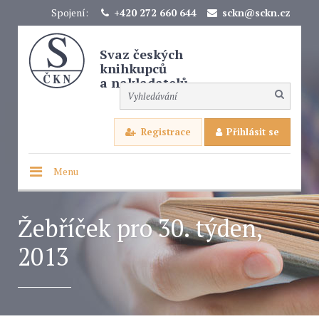
Spojení:
+420 272 660 644
sckn@sckn.cz
Svaz českých
knihkupců
a nakladatelů
Registrace
Přihlásit se
Menu
Žebříček pro 30. týden,
2013