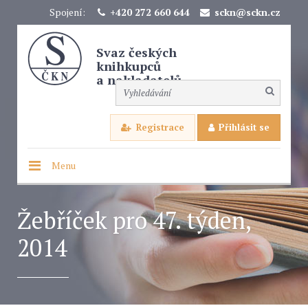
Spojení:
+420 272 660 644
sckn@sckn.cz
Svaz českých
knihkupců
a nakladatelů
Registrace
Přihlásit se
Menu
Žebříček pro 47. týden,
2014