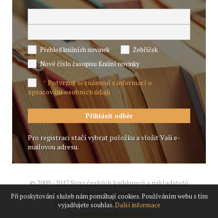
Přehled knižních novinek
Žebříček
Nové číslo časopisu Knižní novinky
Potvrzuji seznámení s informací o
*
zpracování osobních údajů
Pro registraci stačí vybrat položku a vložit Vaši e-
mailovou adresu.
© 2009 - 2017 Svaz českých knihkupců a nakladatelů
Webové stránky vytvořilo reklamní studio
Při poskytování služeb nám pomáhají cookies. Používáním webu s tím
JIROUT REKLANÍ AGENTURA s.r.o.
vyjadřujete souhlas.
Další informace
Zpracování osobních údajů