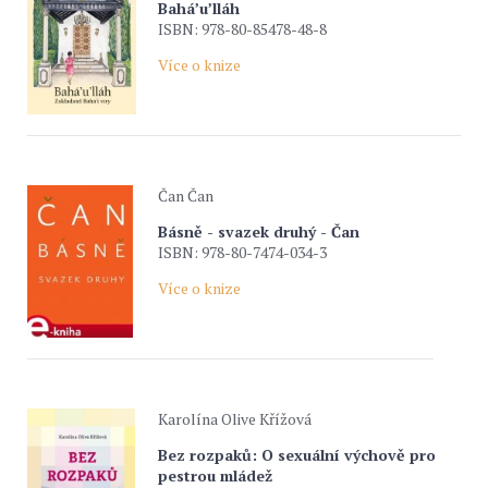
Bahá’u’lláh
ISBN: 978-80-85478-48-8
Více o knize
Čan Čan
Básně - svazek druhý - Čan
ISBN: 978-80-7474-034-3
Více o knize
Karolína Olive Křížová
Bez rozpaků: O sexuální výchově pro
pestrou mládež