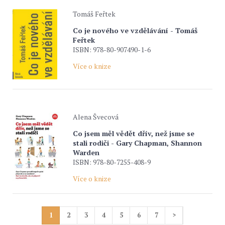
Tomáš Feřtek
Co je nového ve vzdělávání - Tomáš
Feřtek
ISBN: 978-80-907490-1-6
Více o knize
Alena Švecová
Co jsem měl vědět dřív, než jsme se
stali rodiči - Gary Chapman, Shannon
Warden
ISBN: 978-80-7255-408-9
Více o knize
1
2
3
4
5
6
7
>