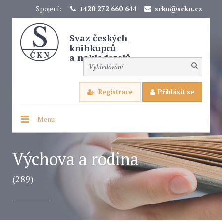
Spojení:
+420 272 660 644
sckn@sckn.cz
Svaz českých
knihkupců
a nakladatelů
Registrace
Přihlásit se
Menu
Výchova a rodina
(289)