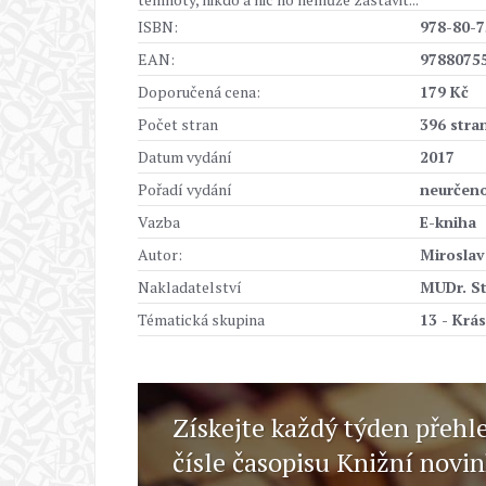
ISBN:
978-80-7
EAN:
9788075
Doporučená cena:
179 Kč
Počet stran
396 stra
Datum vydání
2017
Pořadí vydání
neurčen
Vazba
E-kniha
Autor:
Mirosla
Nakladatelství
MUDr. St
Tématická skupina
13 - Krás
Získejte každý týden přehl
čísle časopisu Knižní novi