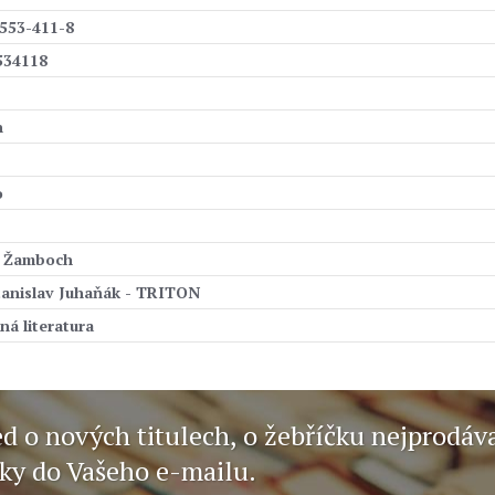
553-411-8
534118
n
o
v Žamboch
anislav Juhaňák - TRITON
ná literatura
ed o nových titulech, o žebříčku nejprodáv
nky do Vašeho e-mailu.