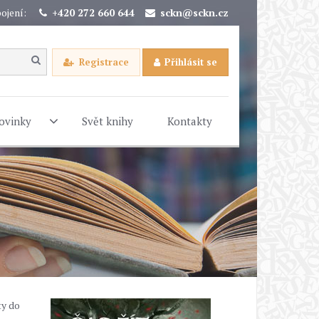
ojení:
+420 272 660 644
sckn@sckn.cz
Registrace
Přihlásit se
ovinky
Svět knihy
Kontakty
ty do