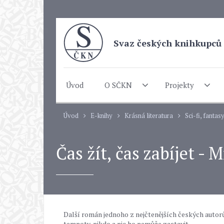
Svaz českých knihkupců 
Úvod
O SČKN
Projekty
Úvod
E-knihy
Krásná literatura
Sci-fi, fantas
Čas žít, čas zabíjet -
Další román jednoho z nejčtenějších českých autorů 
temnoty, nikdo a nic ho nemůže zastavit...