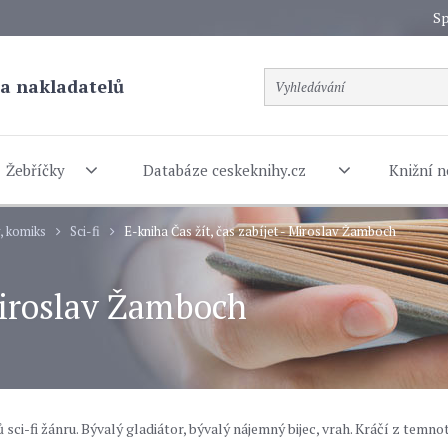
Sp
a nakladatelů
Žebříčky
Databáze ceskeknihy.cz
Knižní n
y, komiks
Sci-fi
E-kniha Čas žít, čas zabíjet - Miroslav Žamboch
 Miroslav Žamboch
sci-fi žánru. Bývalý gladiátor, bývalý nájemný bijec, vrah. Kráčí z temno