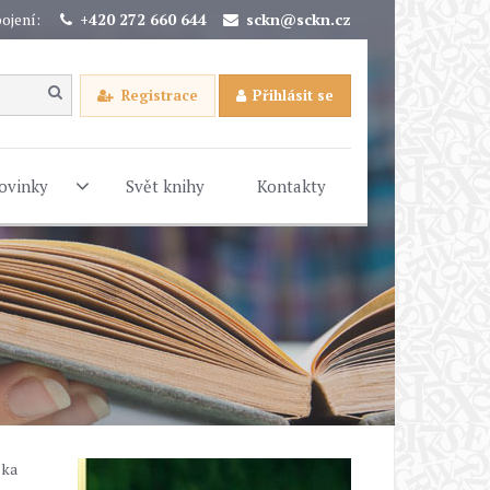
ojení:
+420 272 660 644
sckn@sckn.cz
Registrace
Přihlásit se
ovinky
Svět knihy
Kontakty
čka