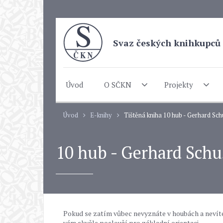
Svaz českých knihkupců 
Úvod
O SČKN
Projekty
Úvod
E-knihy
Tištěná kniha 10 hub - Gerhard Sch
10 hub - Gerhard Schu
Pokud se zatím vůbec nevyznáte v houbách a nevíte
vám skvěle poslouží pro základní orientaci.