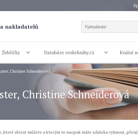
Sp
a nakladatelů
Žebříčky
Databáze ceskeknihy.cz
Knižní n
uster, Christine Schneiderová
ster, Christine Schneiderová
, které sbírat můžete a kterým se naopak máte zdaleka vyhnout, příru