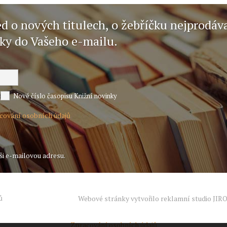
ed o nových titulech, o žebříčku nejprodáv
nky do Vašeho e-mailu.
Nové číslo časopisu Knižní novinky
acování osobních údajů
ši e-mailovou adresu.
ů
Webové stránky vytvořilo reklamní studio
JIR
Zpracování osobních údajů