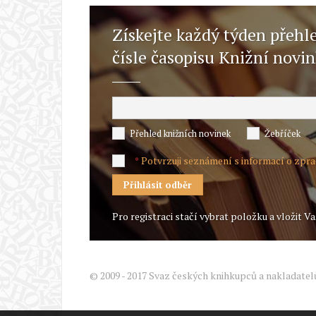
Získejte každý týden přehl
čísle časopisu Knižní novi
Přehled knižních novinek
Žebříček
Potvrzuji seznámení s informací o zpr
*
Pro registraci stačí vybrat položku a vložit Va
© 2009 - 2017 Svaz českých knihkupců a nakladatel