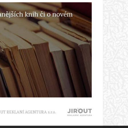
anějších knih či o novém
OUT REKLANÍ AGENTURA s.r.o.