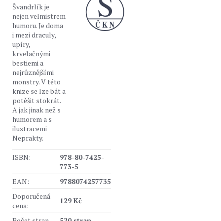
Švandrlík je
nejen velmistrem
humoru. Je doma
i mezi draculy,
upíry,
krvelačnými
bestiemi a
nejrůznějšími
monstry. V této
knize se lze bát a
potěšit stokrát.
A jak jinak než s
humorem a s
ilustracemi
Neprakty.
ISBN:
978-80-7425-
773-5
EAN:
9788074257735
Doporučená
129 Kč
cena:
Počet stran
520 stran