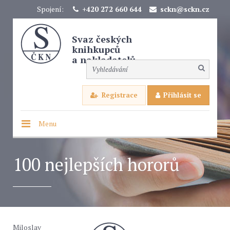
Spojení:
+420 272 660 644
sckn@sckn.cz
Svaz českých
knihkupců
a nakladatelů
Registrace
Přihlásit se
Menu
100 nejlepších hororů
Miloslav