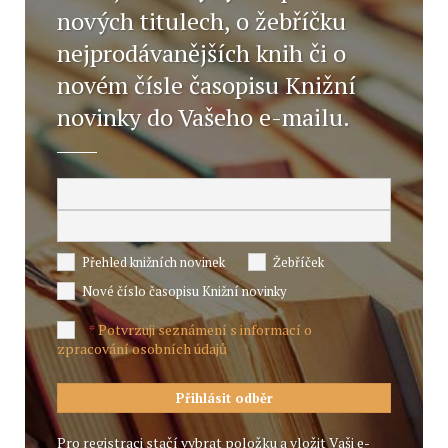
nových titulech, o žebříčku
nejprodávanějších knih či o
novém čísle časopisu Knižní
novinky do Vašeho e-mailu.
Přehled knižních novinek
Žebříček
Nové číslo časopisu Knižní novinky
Potvrzuji seznámení s informací o
*
zpracování osobních údajů
Pro registraci stačí vybrat položku a vložit Vaši e-