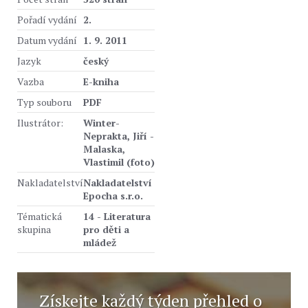
Pořadí vydání
2.
Datum vydání
1. 9. 2011
Jazyk
český
Vazba
E-kniha
Typ souboru
PDF
Ilustrátor:
Winter-
Neprakta, Jiří -
Malaska,
Vlastimil (foto)
Nakladatelství
Nakladatelství
Epocha s.r.o.
Tématická
14 - Literatura
skupina
pro děti a
mládež
Získejte každý týden přehled o