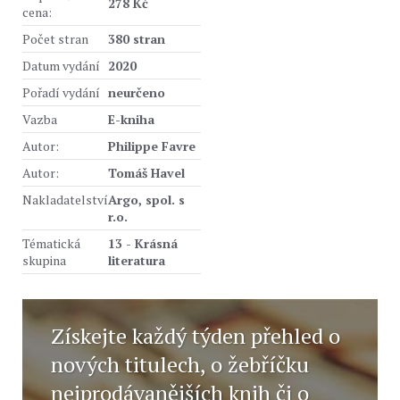
278 Kč
cena:
Počet stran
380 stran
Datum vydání
2020
Pořadí vydání
neurčeno
Vazba
E-kniha
Autor:
Philippe Favre
Autor:
Tomáš Havel
Nakladatelství
Argo, spol. s
r.o.
Tématická
13 - Krásná
skupina
literatura
Získejte každý týden přehled o
nových titulech, o žebříčku
nejprodávanějších knih či o