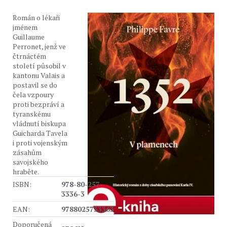
Román o lékaři
jménem
Guillaume
Perronet, jenž ve
čtrnáctém
století působil v
kantonu Valais a
postavil se do
čela vzpoury
proti bezpráví a
tyranskému
vládnutí biskupa
Guicharda Tavela
i proti vojenským
zásahům
savojského
hraběte.
ISBN:
978-80-257-
3336-3
EAN:
9788025733363
Doporučená