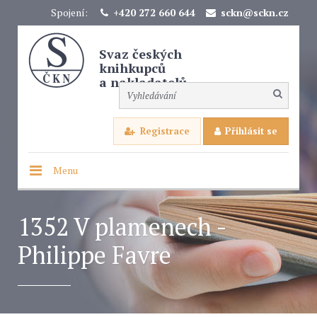
Spojení:
+420 272 660 644
sckn@sckn.cz
Svaz českých
knihkupců
a nakladatelů
Registrace
Přihlásit se
Menu
1352 V plamenech -
Philippe Favre