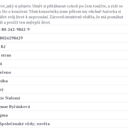
t, jaký si přejete. Umět si přitáhnout cokoli po čem toužíte, a stát se
y šlo o kouzlení. Těmi kouzelníky jsme přitom my všichni! Autorka si
ářet svůj život k nepoznání. Zároveň intuitivně věděla, že má pomáhat
l a prožít ten nejlepší život.
-80-242-9842-9
8024298429
 Kč
 stran
4
rčeno
niha
ký
ie Nafousi
mar Byčánková
agma
 Společenské vědy; osvěta