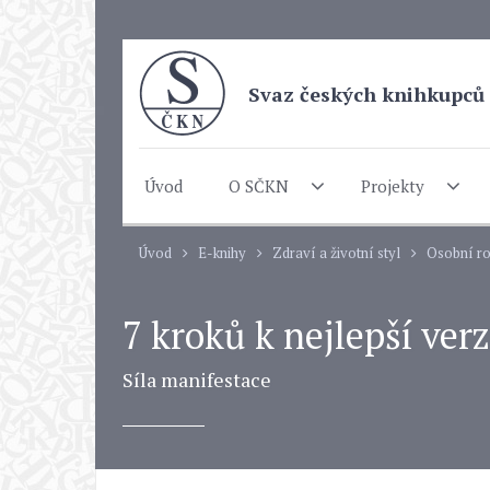
Svaz českých knihkupců 
Úvod
O SČKN
Projekty
Úvod
E-knihy
Zdraví a životní styl
Osobní r
7 kroků k nejlepší ver
Síla manifestace