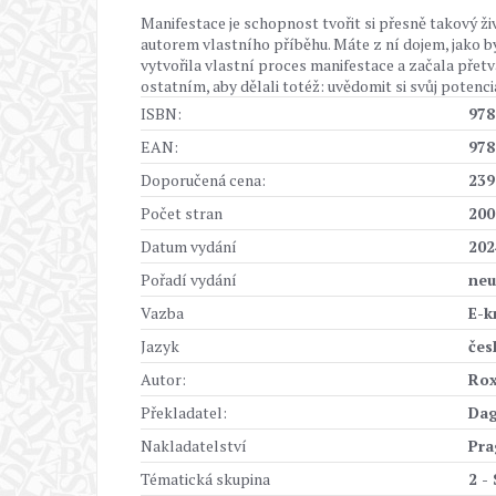
Manifestace je schopnost tvořit si přesně takový živo
autorem vlastního příběhu. Máte z ní dojem, jako b
vytvořila vlastní proces manifestace a začala přetv
ostatním, aby dělali totéž: uvědomit si svůj potenciá
ISBN:
978
EAN:
978
Doporučená cena:
239
Počet stran
200
Datum vydání
202
Pořadí vydání
neu
Vazba
E-k
Jazyk
čes
Autor:
Rox
Překladatel:
Dag
Nakladatelství
Pr
Tématická skupina
2 -