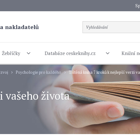
Sp
a nakladatelů
Žebříčky
Databáze ceskeknihy.cz
Knižní n
ozvoj
Psychologie pro každého
Tištěná kniha 7 kroků k nejlepší verzi v
zi vašeho života