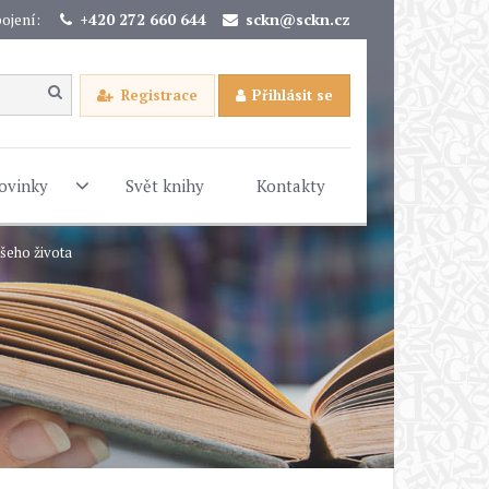
ojení:
+420 272 660 644
sckn@sckn.cz
Registrace
Přihlásit se
ovinky
Svět knihy
Kontakty
ašeho života