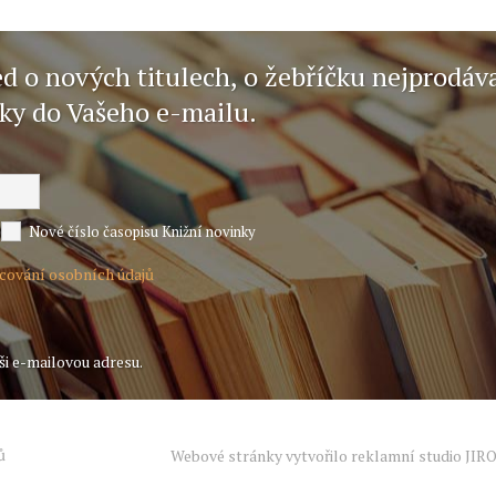
ed o nových titulech, o žebříčku nejprodáv
nky do Vašeho e-mailu.
Nové číslo časopisu Knižní novinky
acování osobních údajů
ši e-mailovou adresu.
ů
Webové stránky vytvořilo reklamní studio
JIR