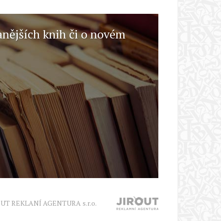
anějších knih či o novém
OUT REKLANÍ AGENTURA s.r.o.