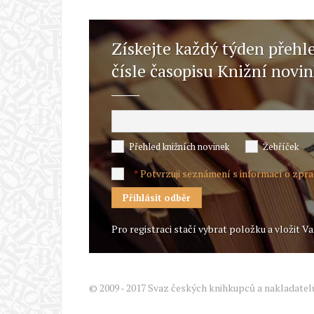
Získejte každý týden přehl
čísle časopisu Knižní novi
Přehled knižních novinek
Žebříček
Potvrzuji seznámení s informací o zpr
*
Pro registraci stačí vybrat položku a vložit Va
© 2009 - 2017 Svaz českých knihkupců a nakladatel