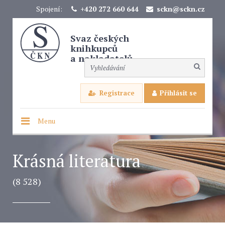
Spojení:
+420 272 660 644
sckn@sckn.cz
Svaz českých
knihkupců
a nakladatelů
Registrace
Přihlásit se
Menu
Krásná literatura
(8 528)