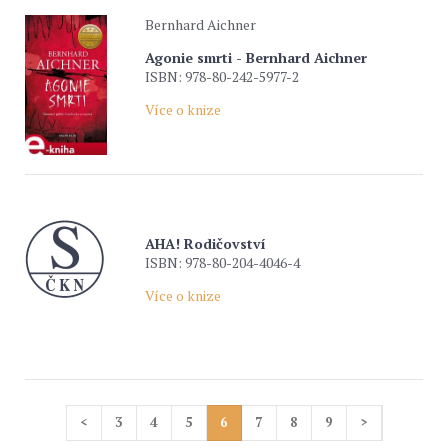
Bernhard Aichner
Agonie smrti - Bernhard Aichner
ISBN: 978-80-242-5977-2
Více o knize
AHA! Rodičovství
ISBN: 978-80-204-4046-4
Více o knize
<
3
4
5
6
7
8
9
>