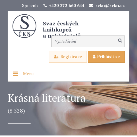
Spojení:
+420 272 660 644
sckn@sckn.cz
Svaz českých
knihkupců
a nakladatelů
Registrace
Přihlásit se
Menu
Krásná literatura
(8 528)