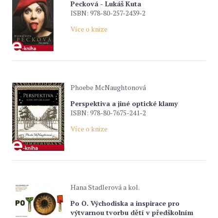
Pecková - Lukáš Kuta
ISBN: 978-80-257-2439-2
Více o knize
Phoebe McNaughtonová
Perspektiva a jiné optické klamy
ISBN: 978-80-7675-241-2
Více o knize
Hana Stadlerová a kol.
Po O. Východiska a inspirace pro
výtvarnou tvorbu dětí v předškolním