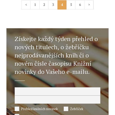
<
1
2
3
4
5
6
>
Získejte každý týden přehled o
nových titulech, o žebříčku
nejprodávanějších knih či o
novém čísle časopisu Knižní
novinky do Vašeho e-mailu.
Přehled knižních novinek
Žebříček