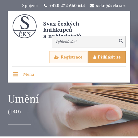
Spojení:
+420 272 660 644
sckn@sckn.cz
Svaz českých
knihkupců
a nakladatelů
Registrace
Přihlásit se
Menu
Umění
(140)