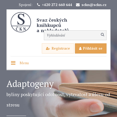
Spojení:
+420 272 660 644
sckn@sckn.cz
Svaz českých
knihkupců
a nakladatelů
Registrace
Přihlásit se
Menu
Adaptogeny
byliny poskytující odolnost, vytrvalost a úlevu od
stresu