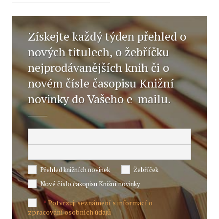
Získejte každý týden přehled o
nových titulech, o žebříčku
nejprodávanějších knih či o
novém čísle časopisu Knižní
novinky do Vašeho e-mailu.
Přehled knižních novinek
Žebříček
Nové číslo časopisu Knižní novinky
Potvrzuji seznámení s informací o
*
zpracování osobních údajů