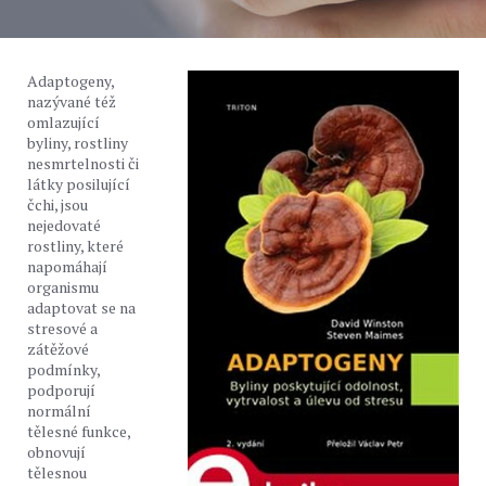
Adaptogeny,
nazývané též
omlazující
byliny, rostliny
nesmrtelnosti či
látky posilující
čchi, jsou
nejedovaté
rostliny, které
napomáhají
organismu
adaptovat se na
stresové a
zátěžové
podmínky,
podporují
normální
tělesné funkce,
obnovují
tělesnou