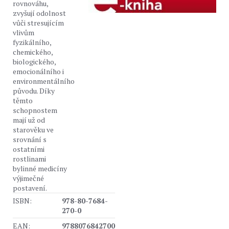
rovnováhu,
zvyšují odolnost
vůči stresujícím
vlivům
fyzikálního,
chemického,
biologického,
emocionálního i
environmentálního
původu. Díky
těmto
schopnostem
mají už od
starověku ve
srovnání s
ostatními
rostlinami
bylinné medicíny
výjimečné
postavení.
ISBN:
978-80-7684-
270-0
EAN:
9788076842700