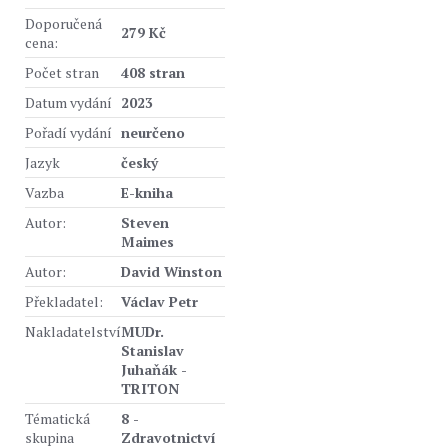
Doporučená
279 Kč
cena:
Počet stran
408 stran
Datum vydání
2023
Pořadí vydání
neurčeno
Jazyk
český
Vazba
E-kniha
Autor:
Steven
Maimes
Autor:
David Winston
Překladatel:
Václav Petr
Nakladatelství
MUDr.
Stanislav
Juhaňák -
TRITON
Tématická
8 -
skupina
Zdravotnictví