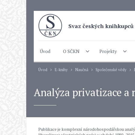
Svaz českých knihkupců 
Úvod
O SČKN
Projekty
Úvod
E-knihy
Naučná
Společenské vědy
Analýza privatizace a 
Publikace je komplexní národohospodářskou analýz
liberalizace vlastnických práv) v období 1989–2015