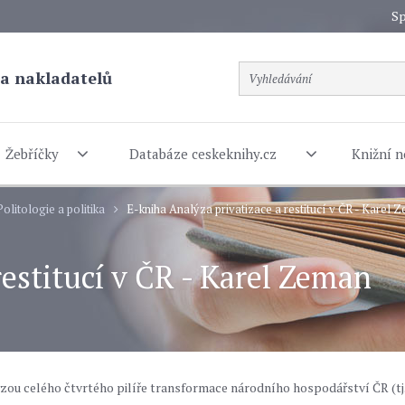
Sp
a nakladatelů
Žebříčky
Databáze ceskeknihy.cz
Knižní n
Politologie a politika
E-kniha Analýza privatizace a restitucí v ČR - Karel 
restitucí v ČR - Karel Zeman
ou celého čtvrtého pilíře transformace národního hospodářství ČR (tj
.