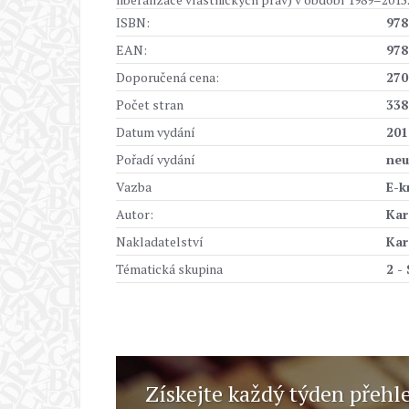
ISBN:
978
EAN:
978
Doporučená cena:
270
Počet stran
338
Datum vydání
201
Pořadí vydání
neu
Vazba
E-k
Autor:
Kar
Nakladatelství
Kar
Tématická skupina
2 -
Získejte každý týden přehl