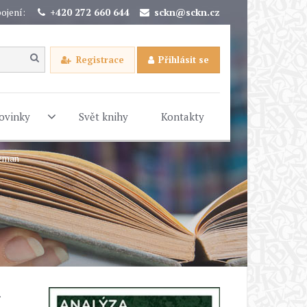
ojení:
+420 272 660 644
sckn@sckn.cz
Registrace
Přihlásit se
ovinky
Svět knihy
Kontakty
Zeman
.