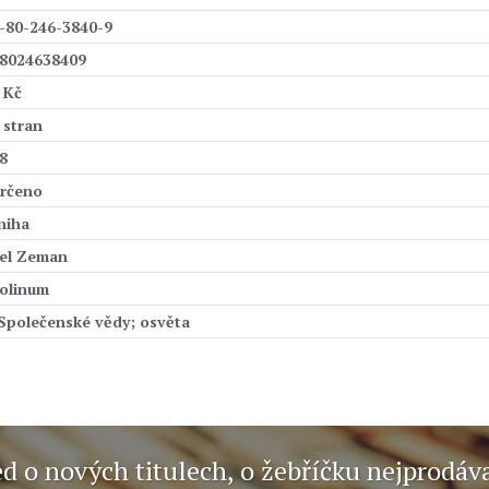
-80-246-3840-9
8024638409
 Kč
 stran
8
rčeno
niha
el Zeman
olinum
 Společenské vědy; osvěta
ed o nových titulech, o žebříčku nejprodáv