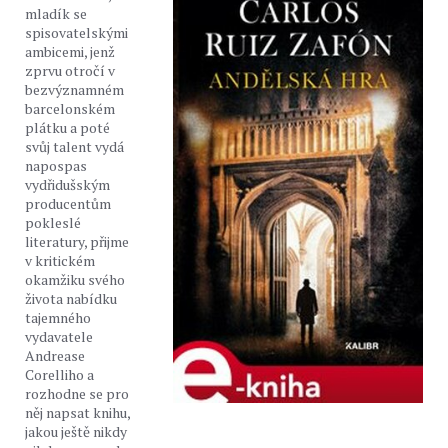
mladík se
spisovatelskými
ambicemi, jenž
zprvu otročí v
bezvýznamném
barcelonském
plátku a poté
svůj talent vydá
napospas
vydřidušským
producentům
pokleslé
literatury, přijme
v kritickém
okamžiku svého
života nabídku
tajemného
vydavatele
Andrease
Corelliho a
rozhodne se pro
něj napsat knihu,
jakou ještě nikdy