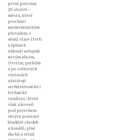
první poloviny
20. století –
města, které
prochází
modernistickým
přerodem, v
němž staré čtvrti
a špinavá
zákoutí ustupují
novým ulicím,
čtvrtím, parkům
a po světových
výstavách
zůstávají
architektonické i
technické
vynálezy; které
však zároveň
pod povrchem
skrývá prastaré
bludiště chodeb
a kanálů, plné
duchů a stínů
minulosti – se