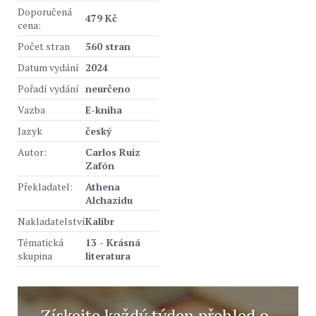
Doporučená
479 Kč
cena:
Počet stran
560 stran
Datum vydání
2024
Pořadí vydání
neurčeno
Vazba
E-kniha
Jazyk
český
Autor:
Carlos Ruiz
Zafón
Překladatel:
Athena
Alchazidu
Nakladatelství
Kalibr
Tématická
13 - Krásná
skupina
literatura
Získejte každý týden přehled o