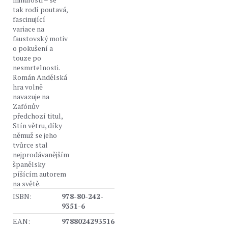
tak rodí poutavá,
fascinující
variace na
faustovský motiv
o pokušení a
touze po
nesmrtelnosti.
Román Andělská
hra volně
navazuje na
Zafónův
předchozí titul,
Stín větru, díky
němuž se jeho
tvůrce stal
nejprodávanějším
španělsky
píšícím autorem
na světě.
ISBN:
978-80-242-
9351-6
EAN:
9788024293516