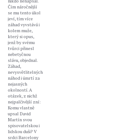
nikdo nenapsal.
Čím náročnější
se mu tento úkol
jeví, tím více
záhad vyvstává i
kolem muže,
který si opus,
jenž by svému
tvůrci přinesl
nebetyčnou
slávu, objednal.
Záhad,
nevysvětlitelných
náhod i úmrtí za
nejasných
okolností. A
otázek, z nichž
nejpalčivější zní:
Komu vlastně
upsal David
Martín svou
spisovatelskou i
lidskou duši? V
srdci Barcelony