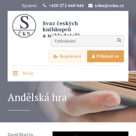
Spojení:
+420 272 660 644
sckn@sckn.cz
Svaz českých
knihkupců
a nakladatelů
Registrace
Přihlásit se
Menu
Andělská hra
David Martín,