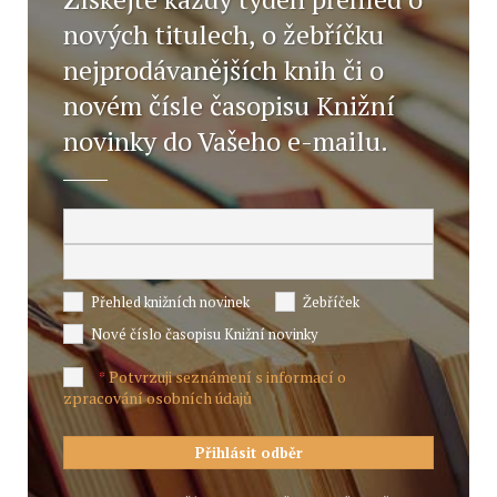
nových titulech, o žebříčku
nejprodávanějších knih či o
novém čísle časopisu Knižní
novinky do Vašeho e-mailu.
Přehled knižních novinek
Žebříček
Nové číslo časopisu Knižní novinky
Potvrzuji seznámení s informací o
*
zpracování osobních údajů