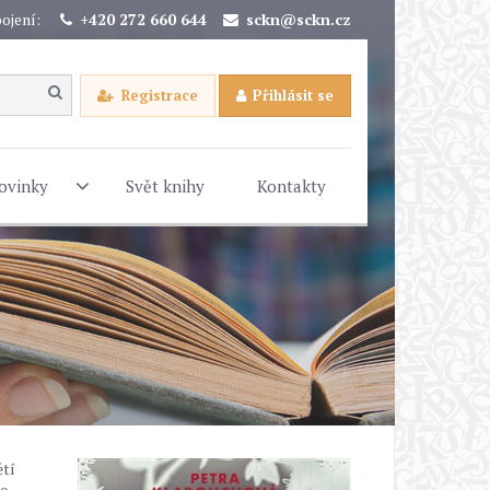
ojení:
+420 272 660 644
sckn@sckn.cz
Registrace
Přihlásit se
ovinky
Svět knihy
Kontakty
ětí
co