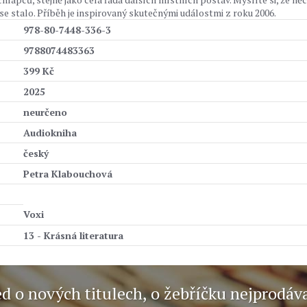
e stalo. Příběh je inspirovaný skutečnými událostmi z roku 2006.
978-80-7448-336-3
9788074483363
399 Kč
2025
neurčeno
Audiokniha
český
Petra Klabouchová
Voxi
13 - Krásná literatura
ed o nových titulech, o žebříčku nejprodáv