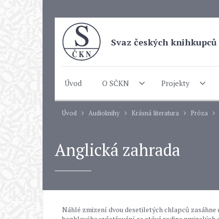
Svaz českých knihkupců 
Úvod
O SČKN
Projekty
Úvod
Audioknihy
Krásná literatura
Próza
Anglická zahrada
Náhlé zmizení dvou desetiletých chlapců zasáhne
bezhlavého vyšetřování se stává rodina zmizelých ch