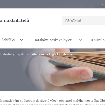
Sp
a nakladatelů
Žebříčky
Databáze ceskeknihy.cz
Knižní n
Detektivky, napětí
Tištěná kniha Anglická zahrada
 dramatickým způsobem do životů všech obyvatel malého městečka. Ob
lapců, stejně jako celá řada dalších místních postav. Myslíte si, že ně