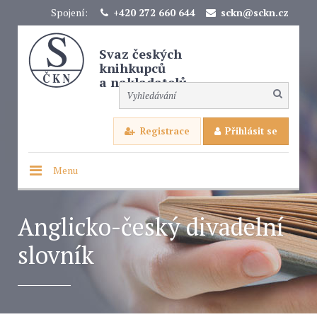
Spojení:
+420 272 660 644
sckn@sckn.cz
Svaz českých
knihkupců
a nakladatelů
Registrace
Přihlásit se
Menu
Anglicko-český divadelní
slovník