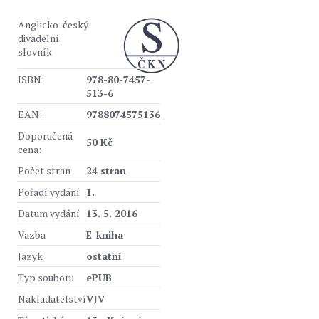
Anglicko-český
divadelní
slovník
ISBN:
978-80-7457-
513-6
EAN:
9788074575136
Doporučená
50 Kč
cena:
Počet stran
24 stran
Pořadí vydání
1.
Datum vydání
13. 5. 2016
Vazba
E-kniha
Jazyk
ostatní
Typ souboru
ePUB
Nakladatelství
VJV