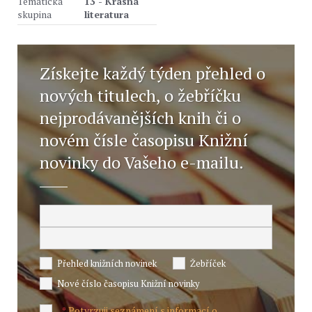
Tématická
13 - Krásná
skupina
literatura
Získejte každý týden přehled o
nových titulech, o žebříčku
nejprodávanějších knih či o
novém čísle časopisu Knižní
novinky do Vašeho e-mailu.
Přehled knižních novinek
Žebříček
Nové číslo časopisu Knižní novinky
Potvrzuji seznámení s informací o
*