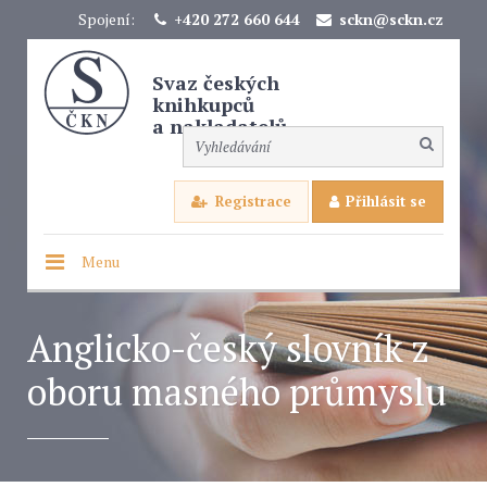
Spojení:
+420 272 660 644
sckn@sckn.cz
Svaz českých
knihkupců
a nakladatelů
Registrace
Přihlásit se
Menu
Anglicko-český slovník z
oboru masného průmyslu