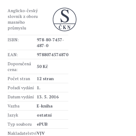
Anglicko-český
slovník z oboru
masného
průmyslu
ISBN:
978-80-7457-
487-0
EAN:
9788074574870
Doporučená
50 Kč
cena:
Počet stran
12 stran
Pořadí vydání
1.
Datum vydání
13. 5. 2016
Vazba
E-kniha
Jazyk
ostatní
Typ souboru
ePUB
Nakladatelství
VJV