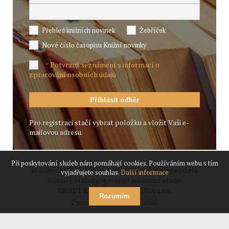
Přehled knižních novinek
Žebříček
Nové číslo časopisu Knižní novinky
Potvrzuji seznámení s informací o
*
zpracování osobních údajů
Pro registraci stačí vybrat položku a vložit Vaši e-
mailovou adresu.
Při poskytování služeb nám pomáhají cookies. Používáním webu s tím
© 2009 - 2017 Svaz českých knihkupců a nakladatelů
vyjadřujete souhlas.
Další informace
Webové stránky vytvořilo reklamní studio
JIROUT REKLANÍ AGENTURA s.r.o.
Rozumím
Zpracování osobních údajů