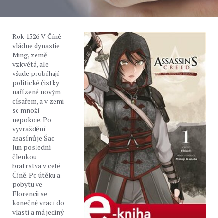
Rok 1526 V Číně
vládne dynastie
Ming, země
vzkvétá, ale
všude probíhají
politické čistky
nařízené novým
císařem, a v zemi
se množí
nepokoje. Po
vyvraždění
asasínů je Šao
Jun poslední
členkou
bratrstva v celé
Číně. Po útěku a
pobytu ve
Florencii se
konečně vrací do
vlasti a má jediný