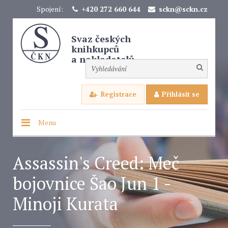
Spojení:
+420 272 660 644
sckn@sckn.cz
Svaz českých
knihkupců
a nakladatelů
Registrace
Přihlásit se
Menu
Assassin's Creed: Meč
bojovnice Šao Jun 1 -
Minoji Kurata