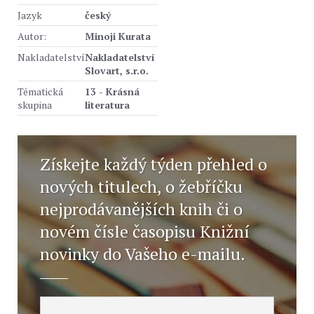
Jazyk
český
Autor:
Minoji Kurata
Nakladatelství
Nakladatelství
Slovart, s.r.o.
Tématická
13 - Krásná
skupina
literatura
Získejte každý týden přehled o
nových titulech, o žebříčku
nejprodávanějších knih či o
novém čísle časopisu Knižní
novinky do Vašeho e-mailu.