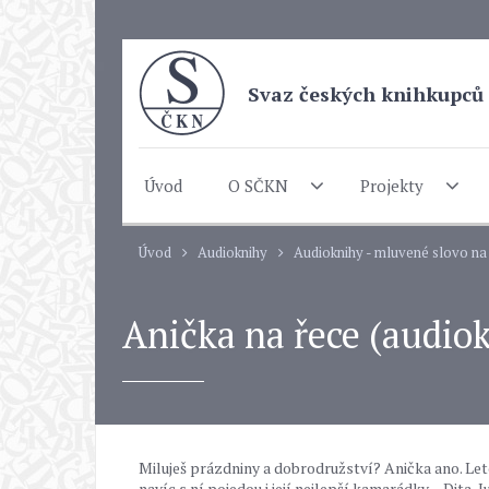
Svaz českých knihkupců 
Úvod
O SČKN
Projekty
Úvod
Audioknihy
Audioknihy - mluvené slovo n
Anička na řece (audiok
Miluješ prázdniny a dobrodružství? Anička ano. Letos
navíc s ní pojedou i její nejlepší kamarádky – Dita,