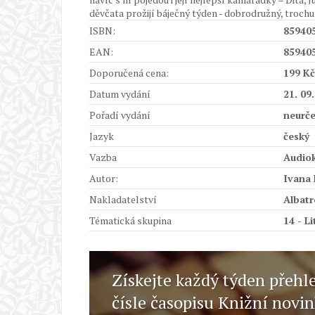
děvčata prožijí báječný týden - dobrodružný, trochu
ISBN:
85940
EAN:
85940
Doporučená cena:
199 Kč
Datum vydání
21. 09
Pořadí vydání
neurč
Jazyk
český
Vazba
Audio
Autor:
Ivana
Nakladatelství
Albatr
Tématická skupina
14 - L
Získejte každý týden přehl
čísle časopisu Knižní novi