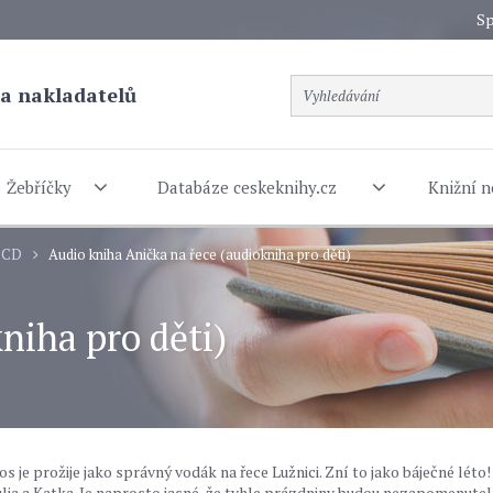
Sp
a nakladatelů
Žebříčky
Databáze ceskeknihy.cz
Knižní n
a CD
Audio kniha Anička na řece (audiokniha pro děti)
niha pro děti)
 je prožije jako správný vodák na řece Lužnici. Zní to jako báječné léto!
 Julja a Katka. Je naprosto jasné, že tyhle prázdniny budou nezapomenutel