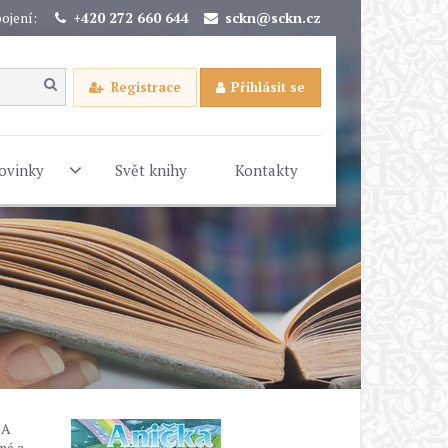
ojení:
+420 272 660 644
sckn@sckn.cz
Registrace
Přihlásit se
ovinky
Svět knihy
Kontakty
 A
né a