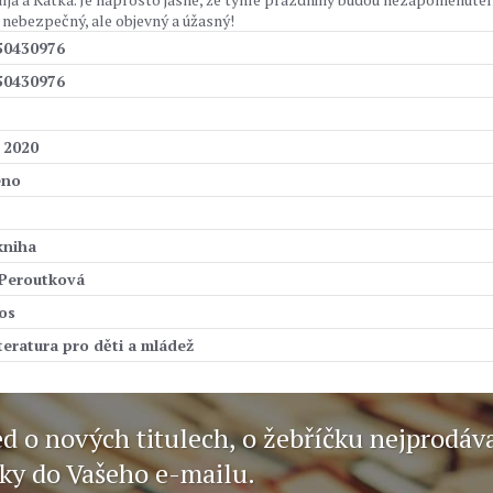
 nebezpečný, ale objevný a úžasný!
50430976
50430976
. 2020
eno
kniha
 Peroutková
os
iteratura pro děti a mládež
ed o nových titulech, o žebříčku nejprodáv
nky do Vašeho e-mailu.