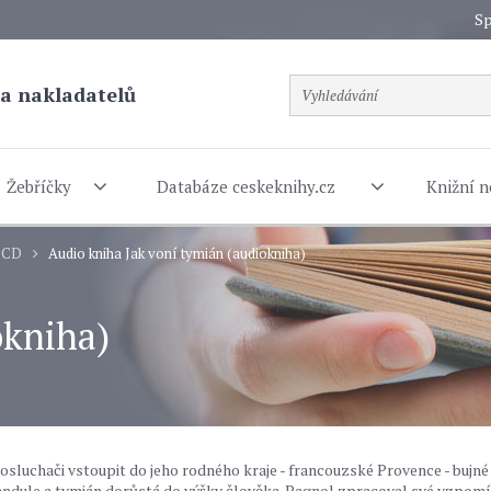
Sp
a nakladatelů
Žebříčky
Databáze ceskeknihy.cz
Knižní n
a CD
Audio kniha Jak voní tymián (audiokniha)
okniha)
uchači vstoupit do jeho rodného kraje - francouzské Provence - bujné
vandule a tymián dorůstá do výšky člověka. Pagnol zpracoval své vzpomí