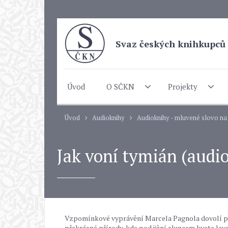
Svaz českých knihkupců 
Úvod
O SČKN
Projekty
Úvod
Audioknihy
Audioknihy - mluvené slovo n
Jak voní tymián (audi
Vzpomínkové vyprávění Marcela Pagnola dovolí posl
překrásné přírody, kde pod jižní sluncem kvete le