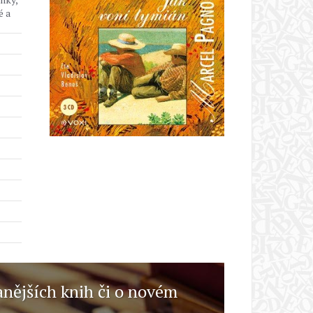
é a
anějších knih či o novém