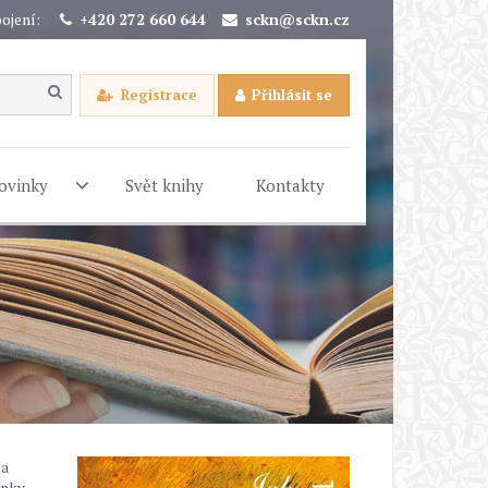
ojení:
+420 272 660 644
sckn@sckn.cz
Registrace
Přihlásit se
ovinky
Svět knihy
Kontakty
 a
nky,