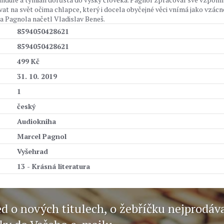
at na svět očima chlapce, který i docela obyčejné věci vnímá jako vzácn
 Pagnola načetl Vladislav Beneš.
8594050428621
8594050428621
499 Kč
31. 10. 2019
1
český
Audiokniha
Marcel Pagnol
Vyšehrad
13 - Krásná literatura
ed o nových titulech, o žebříčku nejprodáv